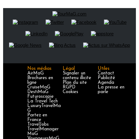
Nos médias
Légal
Utiles
AirMaG
Signaler un
Contact
Brochures en
contenu illicite
Publicité
ligne
Plan du site
Agenda
CruiseMaG
RGPD
La presse en
DestiMaG
Cookies
parle
Futuroscopie
La Travel Tech
LuxuryTravelMa
G
Partez en
France
TravelJobs
TravelManager
MaG
VoyageursMaG