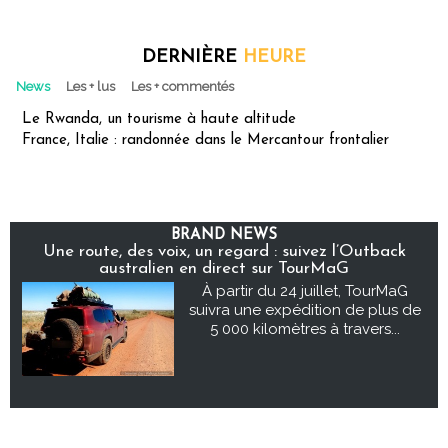
DERNIÈRE
HEURE
News
Les + lus
Les + commentés
Le Rwanda, un tourisme à haute altitude
France, Italie : randonnée dans le Mercantour frontalier
BRAND NEWS
Une route, des voix, un regard : suivez l’Outback
australien en direct sur TourMaG
À partir du 24 juillet, TourMaG
suivra une expédition de plus de
5 000 kilomètres à travers...