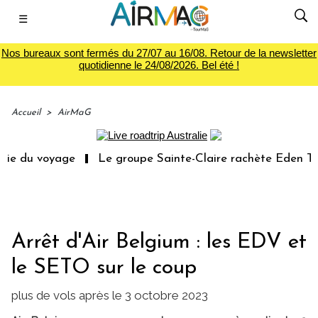
☰
Nos bureaux sont fermés du 27/07 au 16/08. Retour de la newsletter
quotidienne le 24/08/2026. Bel été !
Accueil
>
AirMaG
du voyage
Le groupe Sainte-Claire rachète Eden Tour
Arrêt d'Air Belgium : les EDV et
le SETO sur le coup
plus de vols après le 3 octobre 2023