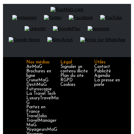
Nos médias
Légal
Utiles
AirMaG
Signaler un
Contact
Brochures en
contenu illicite
Publicité
ligne
Plan du site
Agenda
CruiseMaG
RGPD
La presse en
DestiMaG
Cookies
parle
Futuroscopie
La Travel Tech
LuxuryTravelMa
G
Partez en
France
TravelJobs
TravelManager
MaG
VoyageursMaG