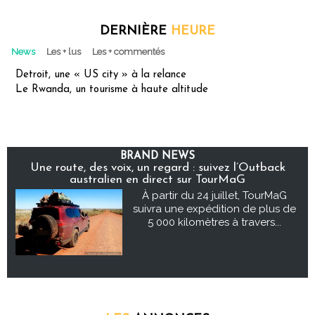
DERNIÈRE
HEURE
News
Les + lus
Les + commentés
Detroit, une « US city » à la relance
Le Rwanda, un tourisme à haute altitude
BRAND NEWS
Une route, des voix, un regard : suivez l’Outback
australien en direct sur TourMaG
À partir du 24 juillet, TourMaG
suivra une expédition de plus de
5 000 kilomètres à travers...