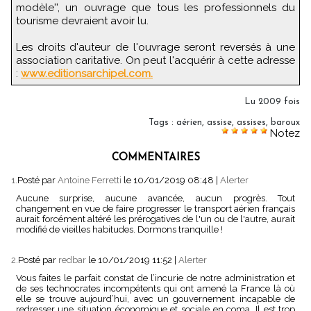
modèle'', un ouvrage que tous les professionnels du
tourisme devraient avoir lu.
Les droits d'auteur de l'ouvrage seront reversés à une
association caritative. On peut l'acquérir à cette adresse
:
www.editionsarchipel.com.
Lu 2009 fois
Tags
:
aérien
,
assise
,
assises
,
baroux
Notez
COMMENTAIRES
1.
Posté par
Antoine Ferretti
le 10/01/2019 08:48
|
Alerter
Aucune surprise, aucune avancée, aucun progrès. Tout
changement en vue de faire progresser le transport aérien français
aurait forcément altéré les prérogatives de l'un ou de l'autre, aurait
modifié de vieilles habitudes. Dormons tranquille !
2.
Posté par
redbar
le 10/01/2019 11:52
|
Alerter
Vous faites le parfait constat de l’incurie de notre administration et
de ses technocrates incompétents qui ont amené la France là où
elle se trouve aujourd’hui, avec un gouvernement incapable de
redresser une situation économique et sociale en coma. Il est trop