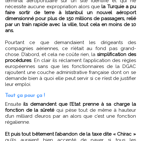
terminal aéroportuaire sur un site identifié et qui ne
nécessite aucune expropriation alors que
la Turquie a pu
faire sortir de terre à Istanbul un nouvel aéroport
dimensionné pour plus de 150 millions de passagers, relié
par un train rapide avec la ville, tout cela en moins de 10
ans.
Pourtant ce que demandaient les dirigeants des
compagnies aériennes, ce n’était au fond pas grand-
chose. D’abord, et cela ne coûte rien, la
simplification des
procédures
. En clair ils réclament l’application des règles
européennes sans que les fonctionnaires de la DGAC
rajoutent une couche administrative française dont on se
demande bien à quoi elle peut servir si ce n’est de justifier
leur emploi.
Tout ça pour ça !
Ensuite
ils demandent que l’Etat prenne à sa charge la
fonction de la sûreté
qui pèse tout de même à hauteur
d’un milliard d’euros par an alors que c’est une fonction
régalienne.
Et puis tout bêtement l’abandon de la taxe dite « Chirac »
qu’ils auraient bien accepté de payer si tous les