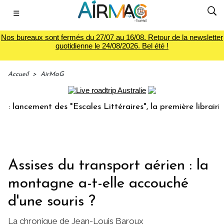
☰
Nos bureaux sont fermés du 27/07 au 16/08. Retour de la newsletter
quotidienne le 24/08/2026. Bel été !
Accueil
>
AirMaG
ment des "Escales Littéraires", la première librairie du voy
Assises du transport aérien : la
montagne a-t-elle accouché
d'une souris ?
La chronique de Jean-Louis Baroux