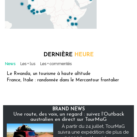
DERNIÈRE
HEURE
News
Les + lus
Les + commentés
Le Rwanda, un tourisme à haute altitude
France, Italie : randonnée dans le Mercantour frontalier
BRAND NEWS
Une route, des voix, un regard : suivez l’Outback
australien en direct sur TourMaG
À partir du 24 juillet, TourMaG
suivra une expédition de plus de