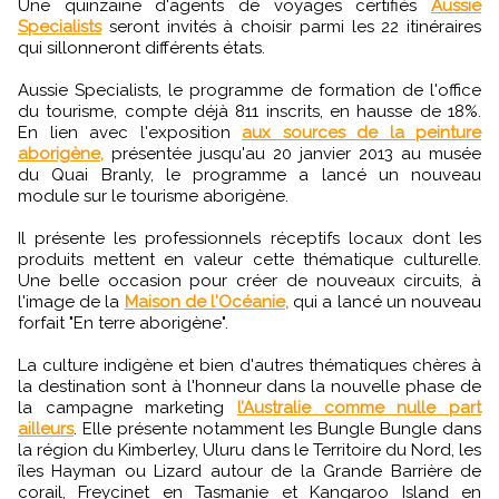
Une quinzaine d'agents de voyages certifiés
Aussie
Specialists
seront invités à choisir parmi les 22 itinéraires
qui sillonneront différents états.
Aussie Specialists, le programme de formation de l'office
du tourisme, compte déjà 811 inscrits, en hausse de 18%.
En lien avec l'exposition
aux sources de la peinture
aborigène,
présentée jusqu'au 20 janvier 2013 au musée
du Quai Branly, le programme a lancé un nouveau
module sur le tourisme aborigène.
Il présente les professionnels réceptifs locaux dont les
produits mettent en valeur cette thématique culturelle.
Une belle occasion pour créer de nouveaux circuits, à
l'image de la
Maison de l'Océanie,
qui a lancé un nouveau
forfait "En terre aborigène".
La culture indigène et bien d'autres thématiques chères à
la destination sont à l'honneur dans la nouvelle phase de
la campagne marketing
l’Australie comme nulle part
ailleurs
. Elle présente notamment les Bungle Bungle dans
la région du Kimberley, Uluru dans le Territoire du Nord, les
îles Hayman ou Lizard autour de la Grande Barrière de
corail, Freycinet en Tasmanie et Kangaroo Island en