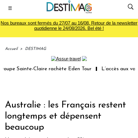
☰
Nos bureaux sont fermés du 27/07 au 16/08. Retour de la newsletter
quotidienne le 24/08/2026. Bel été !
Accueil
>
DESTIMAG
upe Sainte-Claire rachète Eden Tour
L’accès aux vacanc
Australie : les Français restent
longtemps et dépensent
beaucoup