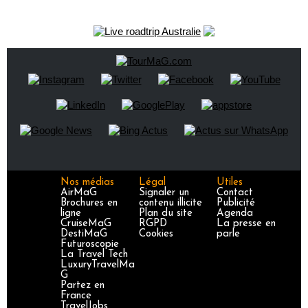
Nos médias
Légal
Utiles
AirMaG
Signaler un
Contact
Brochures en
contenu illicite
Publicité
ligne
Plan du site
Agenda
CruiseMaG
RGPD
La presse en
DestiMaG
Cookies
parle
Futuroscopie
La Travel Tech
LuxuryTravelMa
G
Partez en
France
TravelJobs