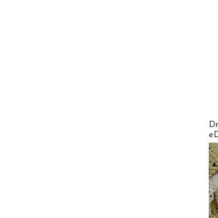
AirMa
Dr
e