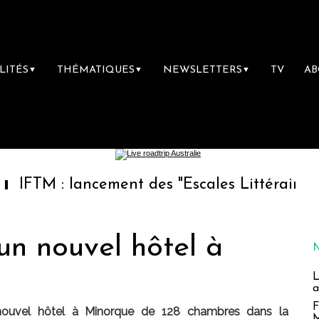
LITÉS
THÉMATIQUES
NEWSLETTERS
TV
A
▼
▼
▼
ancement des "Escales Littéraires", la premiè
un nouvel hôtel à
L
a
F
nouvel hôtel à Minorque de 128 chambres dans la
M