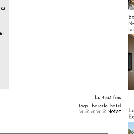
 sa
Bo
ré
le
ici
Lu 4533 fois
Tags
:
barcelo
,
hotel
Distribu
Le
Notez
Ed