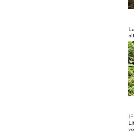
DESTI
Le
al
Product
IF
Li
v