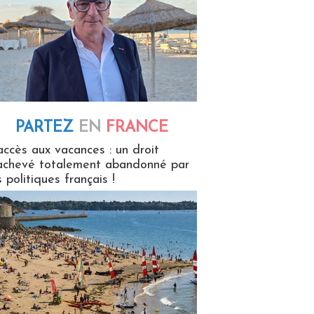
PARTEZ
EN
FRANCE
 en France
accès aux vacances : un droit
achevé totalement abandonné par
s politiques français !