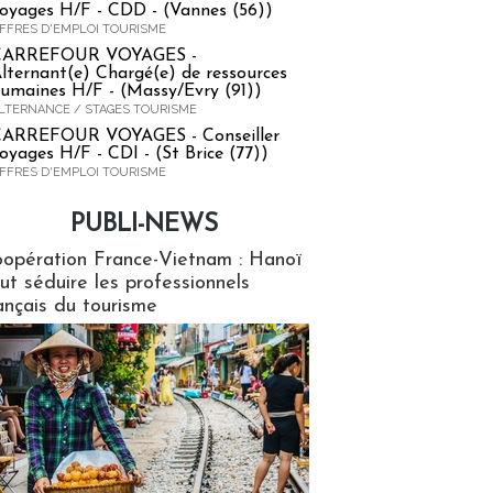
oyages H/F - CDD - (Vannes (56))
FFRES D'EMPLOI TOURISME
CARREFOUR VOYAGES -
lternant(e) Chargé(e) de ressources
umaines H/F - (Massy/Evry (91))
LTERNANCE / STAGES TOURISME
ARREFOUR VOYAGES - Conseiller
oyages H/F - CDI - (St Brice (77))
FFRES D'EMPLOI TOURISME
PUBLI-NEWS
ews
opération France-Vietnam : Hanoï
ut séduire les professionnels
ançais du tourisme