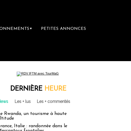
BONNEMENTS
PETITES ANNONCES
▼
re librairie du voyage
Le groupe Sainte-C
DERNIÈRE
HEURE
News
Les + lus
Les + commentés
e Rwanda, un tourisme à haute
ltitude
rance, Italie : randonnée dans le
ercantour frontalier