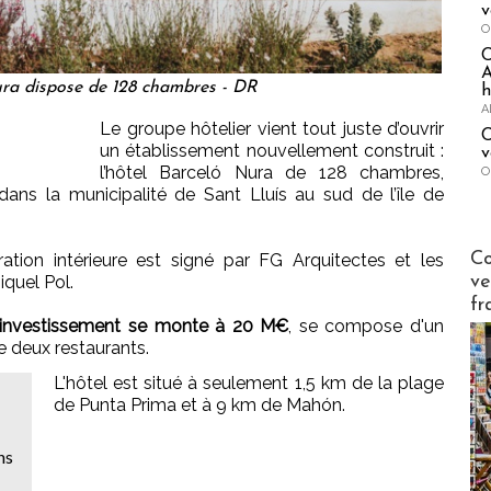
v
O
A
ra dispose de 128 chambres - DR
h
A
Le groupe hôtelier vient tout juste d’ouvrir
C
un établissement nouvellement construit :
v
l’hôtel Barceló Nura de 128 chambres,
O
dans la municipalité de Sant Lluís au sud de l’île de
Publi-n
Co
ration intérieure est signé par FG Arquitectes et les
Miquel Pol.
ve
fr
'investissement se monte à 20 M€
, se compose d'un
de deux restaurants.
L'hôtel est situé à seulement 1,5 km de la plage
de Punta Prima et à 9 km de Mahón.
ns