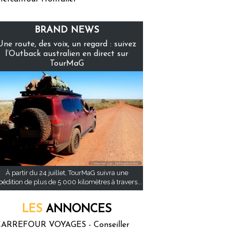
BRAND NEWS
Une route, des voix, un regard : suivez
l’Outback australien en direct sur
TourMaG
À partir du 24 juillet, TourMaG suivra une
pédition de plus de 5 000 kilomètres à travers...
LES
ANNONCES
ARREFOUR VOYAGES - Conseiller