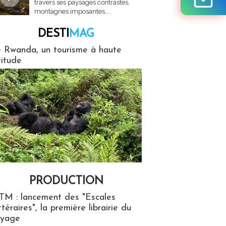
travers ses paysages contrastés,
montagnes imposantes,...
DESTI
MAG
MAG
 Rwanda, un tourisme à haute
titude
PRODUCTION
ion
TM : lancement des "Escales
ttéraires", la première librairie du
oyage