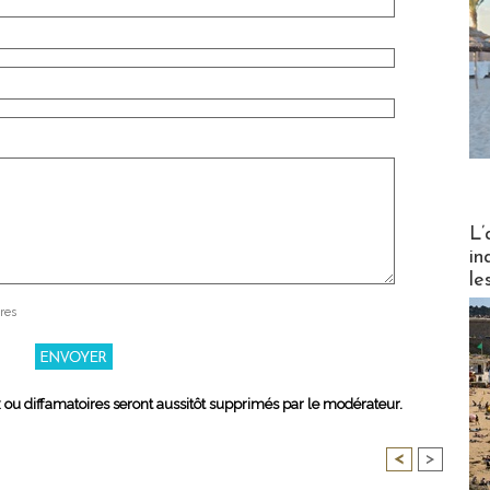
Partez
L’
in
le
res
x ou diffamatoires seront aussitôt supprimés par le modérateur.
<
>