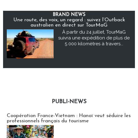
BRAND NEWS
Une route, des voix, un regard : suivez l’Outback
australien en direct sur TourMaG
À partir du 24 juillet, TourMaG
suivra une expédition de plus de
5 000 kilomètres à travers...
PUBLI-NEWS
Publi-news
Coopération France-Vietnam : Hanoï veut séduire les
professionnels français du tourisme