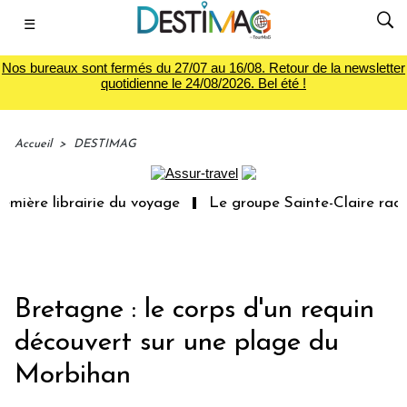
☰
Nos bureaux sont fermés du 27/07 au 16/08. Retour de la newsletter
quotidienne le 24/08/2026. Bel été !
Accueil
>
DESTIMAG
mière librairie du voyage
Le groupe Sainte-Claire rach
Bretagne : le corps d'un requin
découvert sur une plage du
Morbihan