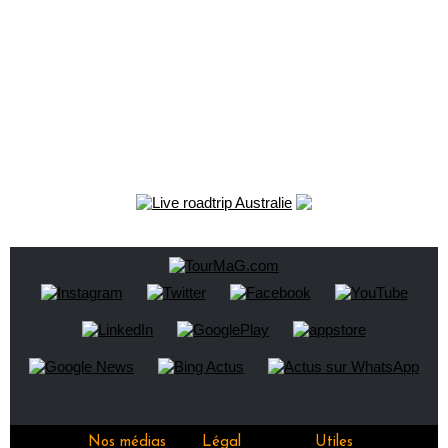
Nos médias
Légal
Utiles