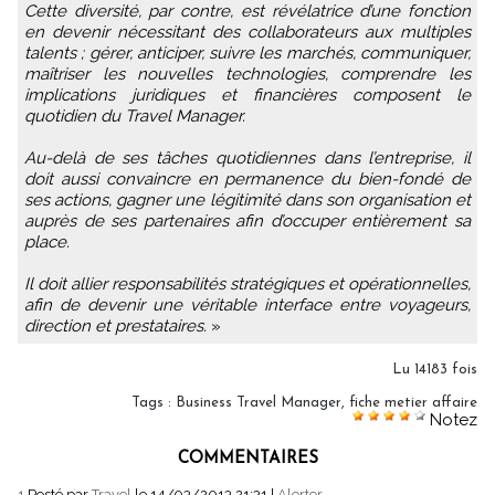
Cette diversité, par contre, est révélatrice d’une fonction
en devenir nécessitant des collaborateurs aux multiples
talents ; gérer, anticiper, suivre les marchés, communiquer,
maîtriser les nouvelles technologies, comprendre les
implications juridiques et financières composent le
quotidien du Travel Manager.
Au-delà de ses tâches quotidiennes dans l’entreprise, il
doit aussi convaincre en permanence du bien-fondé de
ses actions, gagner une légitimité dans son organisation et
auprès de ses partenaires afin d’occuper entièrement sa
place.
Il doit allier responsabilités stratégiques et opérationnelles,
afin de devenir une véritable interface entre voyageurs,
direction et prestataires.
»
Lu 14183 fois
Tags
:
Business Travel Manager
,
fiche metier affaire
Notez
COMMENTAIRES
1.
Posté par
Travel
le 14/03/2013 21:31
|
Alerter