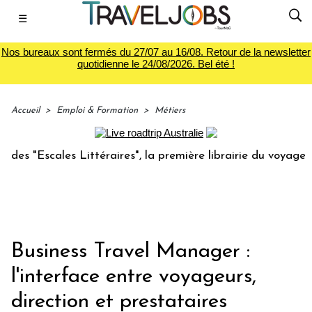
☰
Nos bureaux sont fermés du 27/07 au 16/08. Retour de la newsletter
quotidienne le 24/08/2026. Bel été !
Accueil
>
Emploi & Formation
>
Métiers
cales Littéraires", la première librairie du voyage
Le gro
Business Travel Manager :
l'interface entre voyageurs,
direction et prestataires