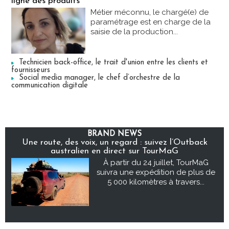
ligne des produits
Métier méconnu, le chargé(e) de
paramétrage est en charge de la
saisie de la production...
Technicien back-office, le trait d'union entre les clients et
fournisseurs
Social media manager, le chef d’orchestre de la
communication digitale
BRAND NEWS
Une route, des voix, un regard : suivez l’Outback
australien en direct sur TourMaG
À partir du 24 juillet, TourMaG
suivra une expédition de plus de
5 000 kilomètres à travers...