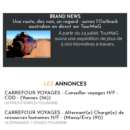
BRAND NEWS
Une route, des voix, un regard : suivez l’Outback
australien en direct sur TourMaG
À partir du 24 juillet, TourMaG
suivra une expédition de plus de
5 000 kilomètres à travers...
LES
ANNONCES
CARREFOUR VOYAGES - Conseiller voyages H/F -
CDD - (Vannes (56))
OFFRES D'EMPLOI TOURISME
CARREFOUR VOYAGES - Alternant(e) Chargé(e) de
ressources humaines H/F - (Massy/Evry (91))
ALTERNANCE / STAGES TOURISME