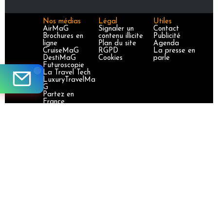
Nos médias
Légal
Utiles
AirMaG
Signaler un
Contact
Brochures en
contenu illicite
Publicité
ligne
Plan du site
Agenda
CruiseMaG
RGPD
La presse en
DestiMaG
Cookies
parle
Futuroscopie
La Travel Tech
LuxuryTravelMa
G
Partez en
France
TravelJobs
TravelManager
MaG
VoyageursMaG
Voyages
Responsables
Site certifié