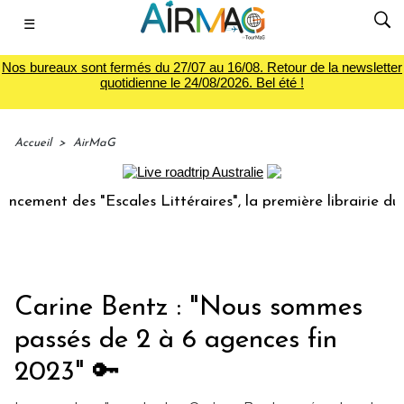
☰
Nos bureaux sont fermés du 27/07 au 16/08. Retour de la newsletter
quotidienne le 24/08/2026. Bel été !
Accueil
>
AirMaG
des "Escales Littéraires", la première librairie du voyage
Carine Bentz : "Nous sommes
passés de 2 à 6 agences fin
2023" 🔑