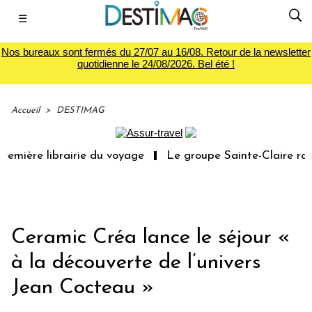
☰
Nos bureaux sont fermés du 27/07 au 16/08. Retour de la newsletter
quotidienne le 24/08/2026. Bel été !
Accueil
>
DESTIMAG
emière librairie du voyage
Le groupe Sainte-Claire rac
Ceramic Créa lance le séjour «
à la découverte de l’univers
Jean Cocteau »