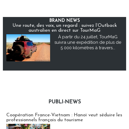
BRAND NEWS
Une route, des voix, un regard : suivez l’Outback
australien en direct sur TourMaG
À partir du 24 juillet, TourMaG
suivra une expédition de plus de
5 000 kilomètres à travers...
PUBLI-NEWS
Publi-news
Coopération France-Vietnam : Hanoï veut séduire les
professionnels français du tourisme