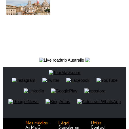
Nos médias
Légal
Utiles
AirMaG
Signaler un
Contact