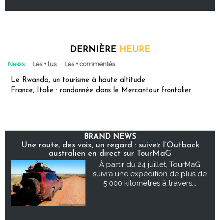
DERNIÈRE
HEURE
News
Les + lus
Les + commentés
Le Rwanda, un tourisme à haute altitude
France, Italie : randonnée dans le Mercantour frontalier
BRAND NEWS
Une route, des voix, un regard : suivez l’Outback
australien en direct sur TourMaG
À partir du 24 juillet, TourMaG
suivra une expédition de plus de
5 000 kilomètres à travers...