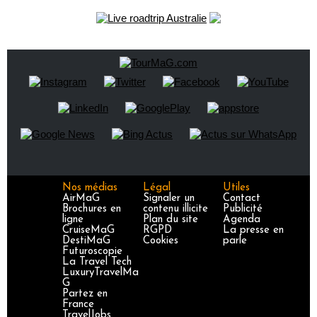
Nos médias
Légal
Utiles
AirMaG
Signaler un
Contact
Brochures en
contenu illicite
Publicité
ligne
Plan du site
Agenda
CruiseMaG
RGPD
La presse en
DestiMaG
Cookies
parle
Futuroscopie
La Travel Tech
LuxuryTravelMa
G
Partez en
France
TravelJobs