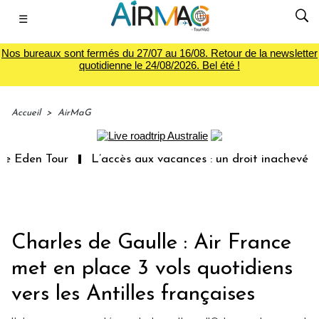
☰
Nos bureaux sont fermés du 27/07 au 16/08. Retour de la newsletter
quotidienne le 24/08/2026. Bel été !
Accueil
>
AirMaG
en Tour
L’accès aux vacances : un droit inachevé totale
Charles de Gaulle : Air France
met en place 3 vols quotidiens
vers les Antilles françaises