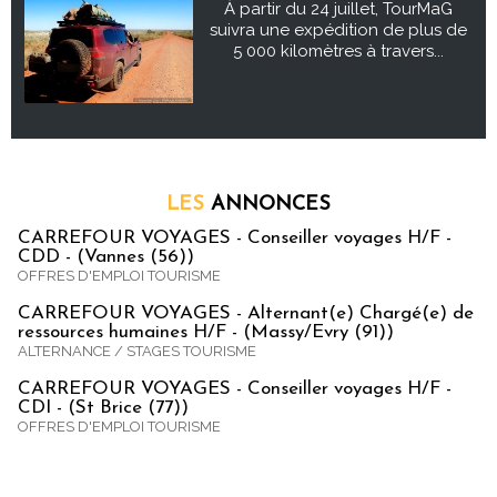
À partir du 24 juillet, TourMaG
suivra une expédition de plus de
5 000 kilomètres à travers...
LES
ANNONCES
CARREFOUR VOYAGES - Conseiller voyages H/F -
CDD - (Vannes (56))
OFFRES D'EMPLOI TOURISME
CARREFOUR VOYAGES - Alternant(e) Chargé(e) de
ressources humaines H/F - (Massy/Evry (91))
ALTERNANCE / STAGES TOURISME
CARREFOUR VOYAGES - Conseiller voyages H/F -
CDI - (St Brice (77))
OFFRES D'EMPLOI TOURISME