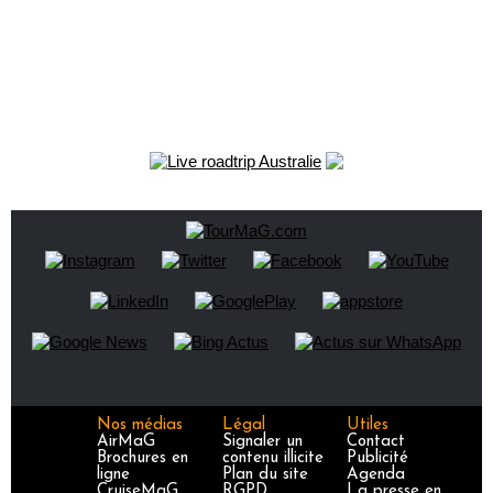
Nos médias
Légal
Utiles
AirMaG
Signaler un
Contact
Brochures en
contenu illicite
Publicité
ligne
Plan du site
Agenda
CruiseMaG
RGPD
La presse en