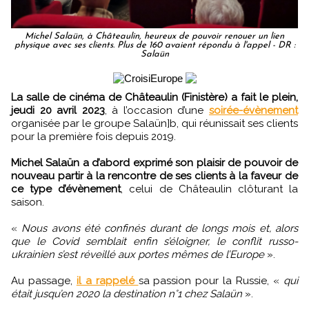
Michel Salaün, à Châteaulin, heureux de pouvoir renouer un lien
physique avec ses clients. Plus de 160 avaient répondu à l'appel - DR :
Salaün
La salle de cinéma de Châteaulin (Finistère) a fait le plein,
jeudi 20 avril 2023
, à l’occasion d’une
soirée-évènement
organisée par le groupe Salaün]b, qui réunissait ses clients
pour la première fois depuis 2019.
Michel Salaün a d’abord exprimé son plaisir de pouvoir de
nouveau partir à la rencontre de ses clients à la faveur de
ce type d’évènement
, celui de Châteaulin clôturant la
saison.
«
Nous avons été confinés durant de longs mois et, alors
que le Covid semblait enfin s’éloigner, le conflit russo-
ukrainien s’est réveillé aux portes mêmes de l’Europe
».
Au passage,
il a rappelé
sa passion pour la Russie, «
qui
était jusqu’en 2020 la destination n°1 chez Salaün
».