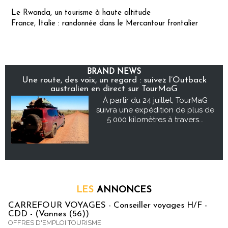
Le Rwanda, un tourisme à haute altitude
France, Italie : randonnée dans le Mercantour frontalier
BRAND NEWS
Une route, des voix, un regard : suivez l’Outback
australien en direct sur TourMaG
À partir du 24 juillet, TourMaG
suivra une expédition de plus de
5 000 kilomètres à travers...
LES
ANNONCES
CARREFOUR VOYAGES - Conseiller voyages H/F -
CDD - (Vannes (56))
OFFRES D'EMPLOI TOURISME