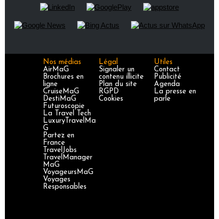
Nos médias
Légal
Utiles
AirMaG
Signaler un
Contact
Brochures en
contenu illicite
Publicité
ligne
Plan du site
Agenda
CruiseMaG
RGPD
La presse en
DestiMaG
Cookies
parle
Futuroscopie
La Travel Tech
LuxuryTravelMa
G
Partez en
France
TravelJobs
TravelManager
MaG
VoyageursMaG
Voyages
Responsables