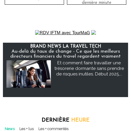
dernière minute
BRAND NEWS LA TRAVEL TECH
Au-delà du taux de change - Ce que les meilleurs
directeurs financiers du travel regardent vraiment
Et comment faire travailler une
trésorerie dormante sans prendre
de risques inutiles. Début 2025,...
DERNIÈRE
HEURE
News
Les + lus
Les + commentés