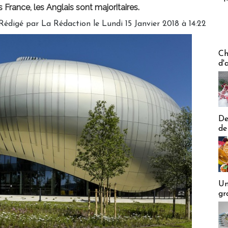
 France, les Anglais sont majoritaires.
Rédigé par
La Rédaction
le Lundi 15 Janvier 2018 à 14:22
Les off
Ch
d'
De
de
Un
gr