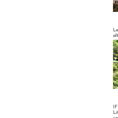
DESTI
Le
al
Product
IF
Li