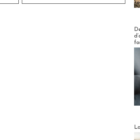
Actus V
De
d’
fo
Webinai
La