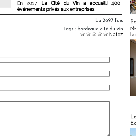
En 2017,
La Cité du Vin a accueilli 400
événements privés aux entreprises.
Lu 2697 fois
Bo
ré
Tags
:
bordeaux
,
cité du vin
Notez
le
Distribu
Le
Ed