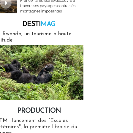
France, la Suisse se découvre à
travers ses paysages contrastés,
montagnes imposantes,...
DESTI
MAG
MAG
 Rwanda, un tourisme à haute
titude
PRODUCTION
ion
TM : lancement des "Escales
ttéraires", la première librairie du