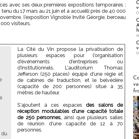
C
cès avec ses deux premières expositions temporaires :
v
 tenu du 17 mars au 21 juin et a accueilli près de 40 000
O
 novembre, l'exposition Vignoble Invité Géorgie, berceau
 000 visiteurs.
A
h
A
C
v
La Cité du Vin propose la privatisation de
O
plusieurs espaces pour l'organisation
d'événements d'entreprises ou
d'institutionnels. L'auditorium Thomas
Jefferson (250 places) équipé d'une régie et
Publi-n
Co
e
de cabines de traduction, et le belvédère
ve
(capacité de 200 personnes) situé à 35
fr
mètres de hauteur.
e
S'ajoutent à ces espaces
des salons de
réception modulables d'une capacité totale
de 250 personnes,
ainsi que plusieurs salles
de réunion d'une capacité de 12 à 70
personnes.
s du