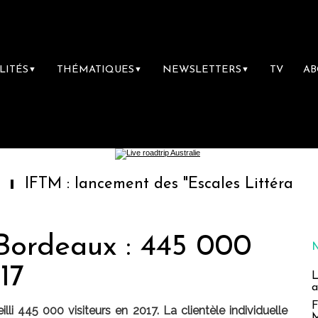
LITÉS
THÉMATIQUES
NEWSLETTERS
TV
A
▼
▼
▼
: lancement des "Escales Littéraires", la pre
 Bordeaux : 445 000
17
L
a
F
li 445 000 visiteurs en 2017. La clientèle individuelle
M