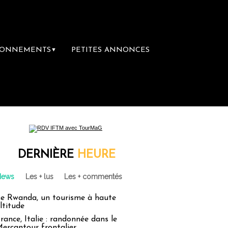
BONNEMENTS
PETITES ANNONCES
▼
mière librairie du voyage
Le groupe Sainte
DERNIÈRE
HEURE
News
Les + lus
Les + commentés
e Rwanda, un tourisme à haute
ltitude
rance, Italie : randonnée dans le
ercantour frontalier