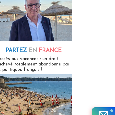
PARTEZ
EN
FRANCE
 en France
accès aux vacances : un droit
achevé totalement abandonné par
s politiques français !