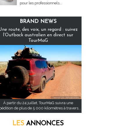
pour les professionnels...
BRAND NEWS
Une route, des voix, un regard : suivez
l’Outback australien en direct sur
TourMaG
À partir du 24 juillet, TourMaG suivra une
pédition de plus de 5 000 kilomètres à travers...
LES
ANNONCES