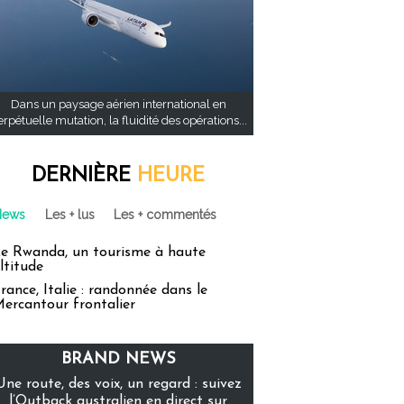
Dans un paysage aérien international en
rpétuelle mutation, la fluidité des opérations...
DERNIÈRE
HEURE
News
Les + lus
Les + commentés
e Rwanda, un tourisme à haute
ltitude
rance, Italie : randonnée dans le
ercantour frontalier
BRAND NEWS
Une route, des voix, un regard : suivez
l’Outback australien en direct sur