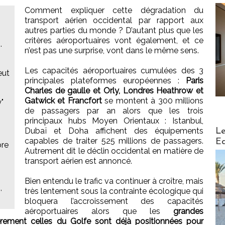
Comment expliquer cette dégradation du
transport aérien occidental par rapport aux
autres parties du monde ? D’autant plus que les
critères aéroportuaires vont également, et ce
.
n’est pas une surprise, vont dans le même sens.
Les capacités aéroportuaires cumulées des 3
eut
principales plateformes européennes :
Paris
Charles de gaulle et Orly, Londres Heathrow et
Gatwick et Francfort
se montent à 300 millions
"
de passagers par an alors que les trois
principaux hubs Moyen Orientaux : Istanbul,
Distribu
Dubaï et Doha affichent des équipements
Le
capables de traiter 525 millions de passagers.
Ed
bre
Autrement dit le déclin occidental en matière de
transport aérien est annoncé.
Bien entendu le trafic va continuer à croître, mais
,
très lentement sous la contrainte écologique qui
bloquera l’accroissement des capacités
aéroportuaires alors que les
grandes
ièrement celles du Golfe sont déjà positionnées pour