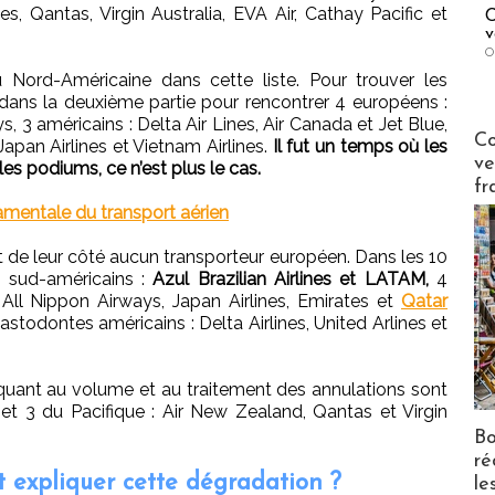
es, Qantas, Virgin Australia, EVA Air, Cathay Pacific et
C
v
O
ord-Américaine dans cette liste. Pour trouver les
r dans la deuxième partie pour rencontrer 4 européens :
, 3 américains : Delta Air Lines, Air Canada et Jet Blue,
Publi-n
Co
Japan Airlines et Vietnam Airlines.
Il fut un temps où les
ve
s podiums, ce n’est plus le cas.
fr
damentale du transport aérien
nt de leur côté aucun transporteur européen. Dans les 10
 sud-américains :
Azul Brazilian Airlines et LATAM,
4
 All Nippon Airways, Japan Airlines, Emirates et
Qatar
stodontes américains : Delta Airlines, United Arlines et
 quant au volume et au traitement des annulations sont
a
et 3 du Pacifique : Air New Zealand, Qantas et Virgin
Bo
ré
 expliquer cette dégradation ?
le