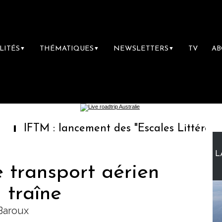
LITÉS
THÉMATIQUES
NEWSLETTERS
TV
A
▼
▼
▼
 : lancement des "Escales Littéraires", la pr
L
e transport aérien
 traîne
Baroux