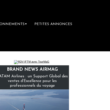
BONNEMENTS
PETITES ANNONCES
▼
emière librairie du voyage
Le groupe Saint
BRAND NEWS AIRMAG
ATAM Airlines : un Support Global des
ventes d’Excellence pour les
professionnels du voyage