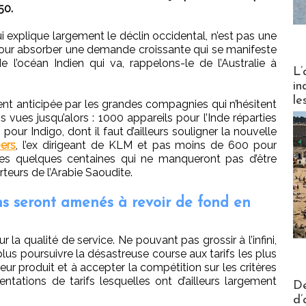
50.
ui explique largement le déclin occidental, n’est pas une
e pour absorber une demande croissante qui se manifeste
 l’océan Indien qui va, rappelons-le de l’Australie à
Partez
L’
in
le
nt anticipée par les grandes compagnies qui n’hésitent
ues jusqu’alors : 1000 appareils pour l’Inde réparties
pour Indigo, dont il faut d’ailleurs souligner la nouvelle
bers
, l’ex dirigeant de KLM et pas moins de 600 pour
 les quelques centaines qui ne manqueront pas d’être
eurs de l’Arabie Saoudite.
ns seront amenés à revoir de fond en
r la qualité de service. Ne pouvant pas grossir à l’infini,
lus poursuivre la désastreuse course aux tarifs les plus
eur produit et à accepter la compétition sur les critères
mentations de tarifs lesquelles ont d’ailleurs largement
Actus V
De
d’