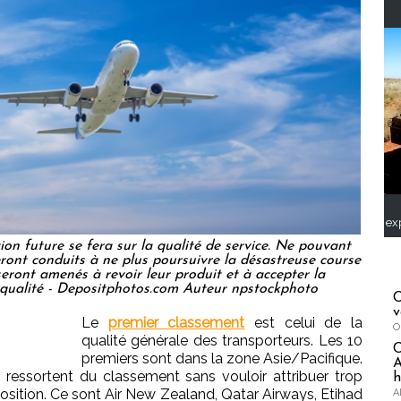
ex
ion future se fera sur la qualité de service. Ne pouvant
 seront conduits à ne plus poursuivre la désastreuse course
 seront amenés à revoir leur produit et à accepter la
e qualité - Depositphotos.com Auteur npstockphoto
C
v
Le
premier classement
est celui de la
O
qualité générale des transporteurs. Les 10
premiers sont dans la zone Asie/Pacifique.
A
s ressortent du classement sans vouloir attribuer trop
h
sition. Ce sont Air New Zealand, Qatar Airways, Etihad
A