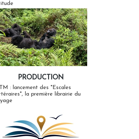
titude
PRODUCTION
ion
TM : lancement des "Escales
ttéraires", la première librairie du
oyage