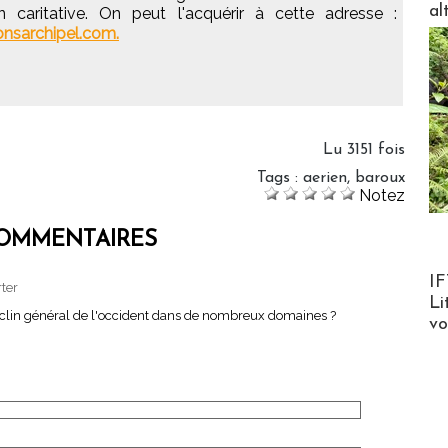
al
on caritative. On peut l'acquérir à cette adresse :
onsarchipel.com.
Lu 3151 fois
Tags
:
aerien
,
baroux
Notez
OMMENTAIRES
Product
IF
rter
Li
lin général de l'occident dans de nombreux domaines ?
v