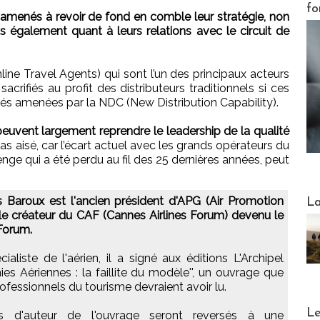
fo
amenés à revoir de fond en comble leur stratégie, non
s également quant à leurs relations avec le circuit de
line Travel Agents) qui sont l’un des principaux acteurs
sacrifiés au profit des distributeurs traditionnels si ces
ités amenées par la NDC (New Distribution Capability).
 peuvent largement reprendre le leadership de la qualité
pas aisé, car l’écart actuel avec les grands opérateurs du
enge qui a été perdu au fil des 25 dernières années, peut
Webinai
 Baroux est l'ancien président d'APG (Air Promotion
La
le créateur du CAF (Cannes Airlines Forum) devenu le
Forum.
ialiste de l'aérien, il a signé aux éditions L'Archipel
es Aériennes : la faillite du modèle'', un ouvrage que
rofessionnels du tourisme devraient avoir lu.
DESTI
Le
ts d'auteur de l'ouvrage seront reversés à une