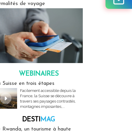
rmalités de voyage
WEBINAIRES
res
 Suisse en trois étapes
Facilement accessible depuis la
France, la Suisse se découvre à
travers ses paysages contrastés,
montagnes imposantes,...
DESTI
MAG
MAG
 Rwanda, un tourisme à haute