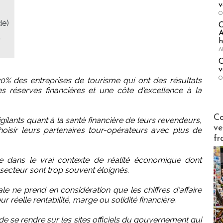
v
O
de)
A
t
h
A
C
v
O
% des entreprises de tourisme qui ont des résultats
es réserves financières et une côte d'excellence à la
Publi-n
Co
igilants quant à la santé financière de leurs revendeurs,
ve
isir leurs partenaires tour-opérateurs avec plus de
fr
me dans le vrai contexte de réalité économique dont
ecteur sont trop souvent éloignés.
e ne prend en considération que les chiffres d'affaire
r réelle rentabilité, marge ou solidité financière.
 de se rendre sur les sites officiels du gouvernement qui