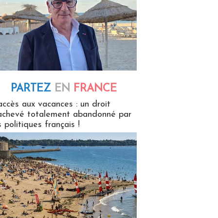
PARTEZ
EN
FRANCE
 en France
accès aux vacances : un droit
achevé totalement abandonné par
s politiques français !