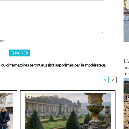
res
Partez
L’
x ou diffamatoires seront aussitôt supprimés par le modérateur.
in
le
<
>