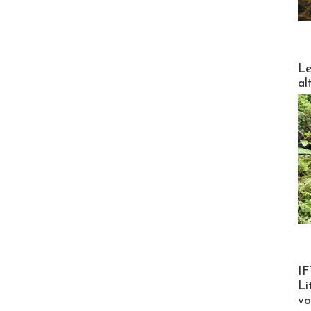
DESTI
Le
al
Product
IF
Li
v