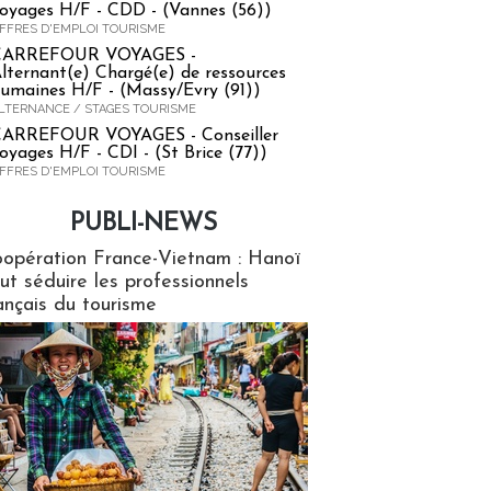
oyages H/F - CDD - (Vannes (56))
FFRES D'EMPLOI TOURISME
CARREFOUR VOYAGES -
lternant(e) Chargé(e) de ressources
umaines H/F - (Massy/Evry (91))
LTERNANCE / STAGES TOURISME
ARREFOUR VOYAGES - Conseiller
oyages H/F - CDI - (St Brice (77))
FFRES D'EMPLOI TOURISME
PUBLI-NEWS
ews
opération France-Vietnam : Hanoï
ut séduire les professionnels
ançais du tourisme