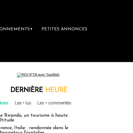
BONNEMENTS
PETITES ANNONCES
▼
re librairie du voyage
Le groupe Sainte-C
DERNIÈRE
HEURE
News
Les + lus
Les + commentés
e Rwanda, un tourisme à haute
ltitude
rance, Italie : randonnée dans le
ercantour frontalier