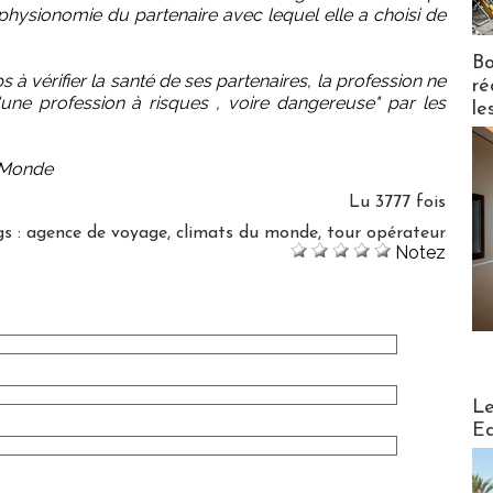
hysionomie du partenaire avec lequel elle a choisi de
Bo
 à vérifier la santé de ses partenaires, la profession ne
ré
ne profession à risques , voire dangereuse" par les
le
u Monde
Lu 3777 fois
gs
:
agence de voyage
,
climats du monde
,
tour opérateur
Notez
Distribu
Le
Ed