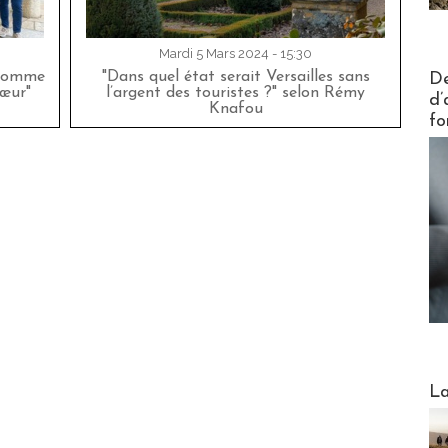
Mardi 5 Mars 2024 - 15:30
Actus V
’homme
"Dans quel état serait Versailles sans
De
œur"
l’argent des touristes ?" selon Rémy
d’
Knafou
fo
Webinai
La