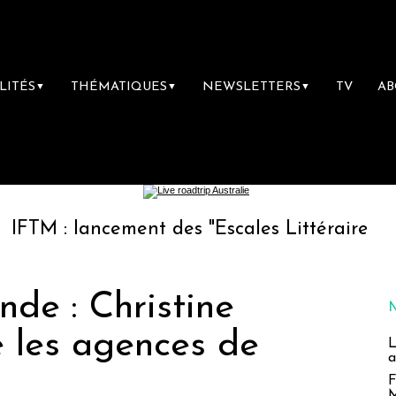
LITÉS
THÉMATIQUES
NEWSLETTERS
TV
A
▼
▼
▼
lancement des "Escales Littéraires", la premiè
de : Christine
e les agences de
L
a
F
M