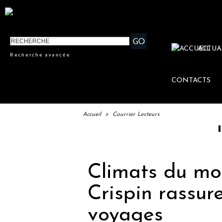
ACTUA
Recherche avancée
CONTACTS
Accueil
>
Courrier Lecteurs
IFTM : 
Climats du mon
Crispin rassur
voyages