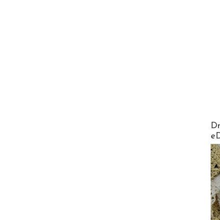
AirMa
Dr
e