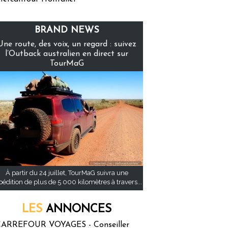
BRAND NEWS
Une route, des voix, un regard : suivez
l’Outback australien en direct sur
TourMaG
À partir du 24 juillet, TourMaG suivra une
pédition de plus de 5 000 kilomètres à travers...
LES
ANNONCES
ARREFOUR VOYAGES - Conseiller