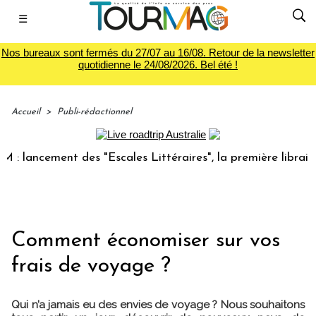
☰
Nos bureaux sont fermés du 27/07 au 16/08. Retour de la newsletter
quotidienne le 24/08/2026. Bel été !
Accueil
>
Publi-rédactionnel
ancement des "Escales Littéraires", la première librairie d
Comment économiser sur vos
frais de voyage ?
Qui n’a jamais eu des envies de voyage ? Nous souhaitons