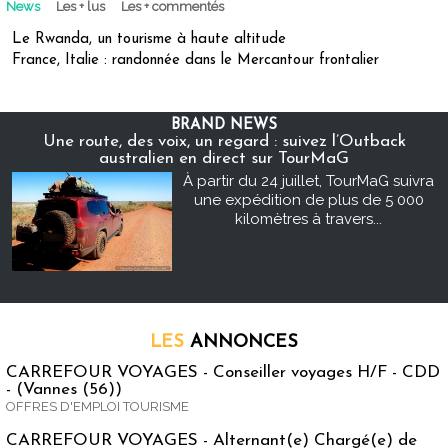
News
Les + lus
Les + commentés
Le Rwanda, un tourisme à haute altitude
France, Italie : randonnée dans le Mercantour frontalier
BRAND NEWS
Une route, des voix, un regard : suivez l’Outback
australien en direct sur TourMaG
À partir du 24 juillet, TourMaG suivra
une expédition de plus de 5 000
kilomètres à travers...
LES
ANNONCES
CARREFOUR VOYAGES - Conseiller voyages H/F - CDD
- (Vannes (56))
OFFRES D'EMPLOI TOURISME
CARREFOUR VOYAGES - Alternant(e) Chargé(e) de