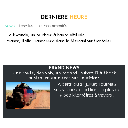
DERNIÈRE
HEURE
News
Les + lus
Les + commentés
Le Rwanda, un tourisme à haute altitude
France, Italie : randonnée dans le Mercantour frontalier
BRAND NEWS
Une route, des voix, un regard : suivez l’Outback
australien en direct sur TourMaG
À partir du 24 juillet, TourMaG
suivra une expédition de plus de
5 000 kilomètres à travers...