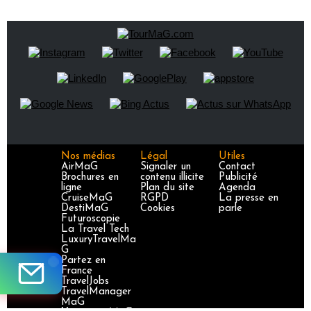
Nos médias
Légal
Utiles
AirMaG
Signaler un
Contact
Brochures en
contenu illicite
Publicité
ligne
Plan du site
Agenda
CruiseMaG
RGPD
La presse en
DestiMaG
Cookies
parle
Futuroscopie
La Travel Tech
LuxuryTravelMa
G
Partez en
France
TravelJobs
TravelManager
MaG