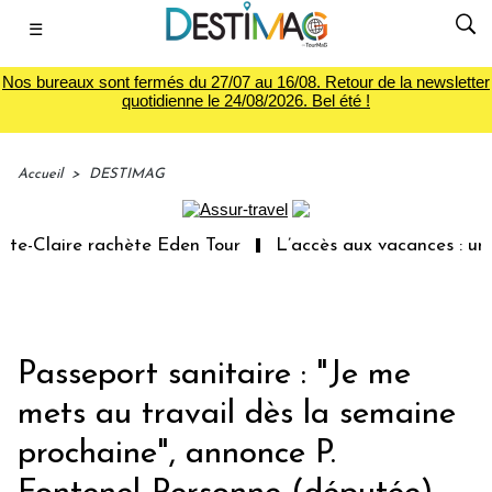
☰
Nos bureaux sont fermés du 27/07 au 16/08. Retour de la newsletter
quotidienne le 24/08/2026. Bel été !
Accueil
>
DESTIMAG
Claire rachète Eden Tour
L’accès aux vacances : un droi
Passeport sanitaire : "Je me
mets au travail dès la semaine
prochaine", annonce P.