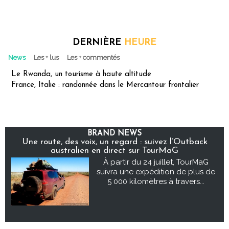
DERNIÈRE
HEURE
News
Les + lus
Les + commentés
Le Rwanda, un tourisme à haute altitude
France, Italie : randonnée dans le Mercantour frontalier
BRAND NEWS
Une route, des voix, un regard : suivez l’Outback
australien en direct sur TourMaG
À partir du 24 juillet, TourMaG
suivra une expédition de plus de
5 000 kilomètres à travers...