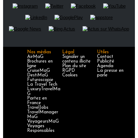
Nos médias
Légal
Utiles
AirMaG
Signaler un
Contact
Brochures en
contenu illicite
Publicité
ligne
Plan du site
Agenda
CruiseMaG
RGPD
La presse en
DestiMaG
Cookies
parle
Futuroscopie
La Travel Tech
LuxuryTravelMa
G
Partez en
France
TravelJobs
TravelManager
MaG
VoyageursMaG
Voyages
Responsables