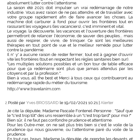
absolument lutter contre l'attentisme.
La saison été 2021 doit impulser un vrai redémarrage de notre
industrie. Vous avez raison de ne pas attendre, et de travailler avec
votre groupe rapidement afin de faire avancer les choses. La
machine doit carburer à fond pour ouvrir les frontières tout en
rassurant les voyageurs (les vacanciers), c'est imminent et vital.
Le voyage, la découverte, les vacances et l'ouverture des frontières
permettront de relancer l'économie, de sauver des peuples... mais
aussi de respirer, de vivre, de trinquer. Ce sont les meilleures
thérapies en tout point de vue et le meilleur remède pour lutter
contre la pandémie.
Il n' y' a aucune raison de rester fermer; tout est à gagner d'ouvrir
vite les frontières (tout en respectant les règles sanitaires bien sur).
"Les multiples solutions possibles et un bon tour de table efficace
pour que ça redémarre sont plus que jamais attendus par les
citoyens et par la profession ".
Bien à vous, all the best et Merci à tous ceux qui contribueront au
redémarrage rapide du métier du tourisme.
http://www.travelanim.com
2.
Posté par
Yves BROSSARD
le 19/02/2021 10:21
|
Alerter
Je cite la députée, Madame Pascale Fontenel-Personne : "Sauf que
le "c'est trop tôt" des uns ressemble à un "c'est trop tard" pour moi !"
Bien sûr, il ne faut pas confondre prudence et attentisme.
Pour les Outre-mer, on ne sait plus très bien si c'est le voile de la
prudence qui nous gouverne, ou l'attentisme paré du voile de la
prudence.
En tout cas, bravo, Madame la députée, de prendre les devants, et