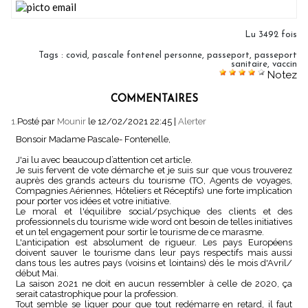
Lu 3492 fois
Tags
:
covid
,
pascale fontenel personne
,
passeport
,
passeport
sanitaire
,
vaccin
Notez
COMMENTAIRES
1.
Posté par
Mounir
le 12/02/2021 22:45
|
Alerter
Bonsoir Madame Pascale- Fontenelle,
J'ai lu avec beaucoup d’attention cet article.
Je suis fervent de vote démarche et je suis sur que vous trouverez
auprès des grands acteurs du tourisme (TO, Agents de voyages,
Compagnies Aériennes, Hôteliers et Réceptifs) une forte implication
pour porter vos idées et votre initiative.
Le moral et l'équilibre social/psychique des clients et des
professionnels du tourisme wide word ont besoin de telles initiatives
et un tel engagement pour sortir le tourisme de ce marasme.
L'anticipation est absolument de rigueur. Les pays Européens
doivent sauver le tourisme dans leur pays respectifs mais aussi
dans tous les autres pays (voisins et lointains) dés le mois d'Avril/
début Mai.
La saison 2021 ne doit en aucun ressembler à celle de 2020, ça
serait catastrophique pour la profession.
Tout semble se liguer pour que tout redémarre en retard, il faut