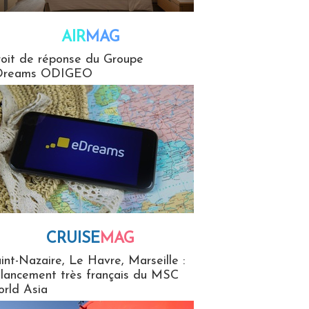
AIR
MAG
G
oit de réponse du Groupe
Dreams ODIGEO
CRUISE
MAG
MaG
int-Nazaire, Le Havre, Marseille :
 lancement très français du MSC
rld Asia