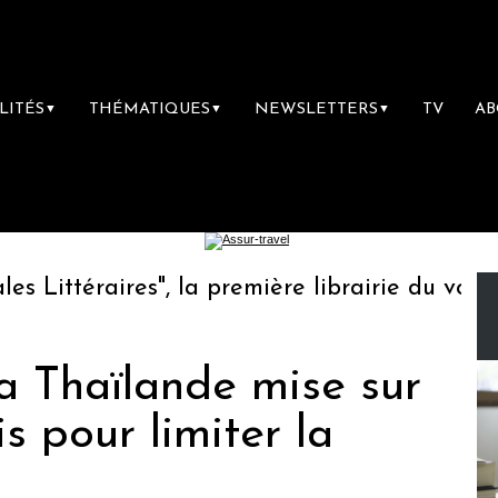
LITÉS
THÉMATIQUES
NEWSLETTERS
TV
A
▼
▼
▼
ittéraires", la première librairie du voyage
la Thaïlande mise sur
is pour limiter la