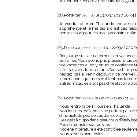
Je recupere encore 2 Francais dans 5 jours!!!
26.
Posté par
le 13/03/2020 10:34
|
Sevinski
Je voudrai aller en Thaïlande khosamui e
appréhende et je me dis si c est pas raiso
pensez vous pour les mois prochains enfin 
25.
Posté par
le 12/03/2020 
szwek bernard
Bonjour je suis actuellement en vacances
semaines.Nous avons pris plusieurs fois d
vos vacances allez y en toute confiance
familles avec leurs enfants.Tout est fait p
hésitez pas a venir découvrir ce merveil
informations qui me semblent pas forcém
autres maladies alors pas d hésitation a avo
24.
Posté par
le 06/03/2020 11:52
|
Godfroy
Nous rentrons de 14 jours en Thaïlande
Non tous les thaïlandais ne portent pas de
d’inquiétude peu de cas dans ce pays
Des gels à dispo dans beaucoup d’établis
Peu de touristes sur les sites
Notre température a été contrôlée seulemen
Nous serions bien restés