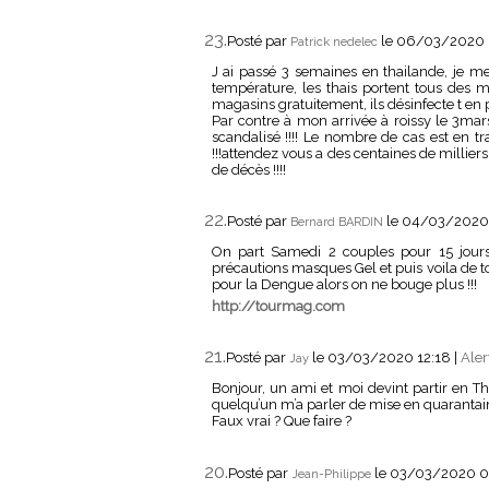
23.
Posté par
le 06/03/2020
Patrick nedelec
J ai passé 3 semaines en thailande, je me 
température, les thais portent tous des m
magasins gratuitement, ils désinfecte t en
Par contre à mon arrivée à roissy le 3mars 
scandalisé !!!! Le nombre de cas est en t
!!!attendez vous a des centaines de milli
de décès !!!!
22.
Posté par
le 04/03/2020
Bernard BARDIN
On part Samedi 2 couples pour 15 jour
précautions masques Gel et puis voila de tou
pour la Dengue alors on ne bouge plus !!!
http://tourmag.com
21.
Posté par
le 03/03/2020 12:18
|
Aler
Jay
Bonjour, un ami et moi devint partir en 
quelqu’un m’a parler de mise en quarantaine 
Faux vrai ? Que faire ?
20.
Posté par
le 03/03/2020 
Jean-Philippe