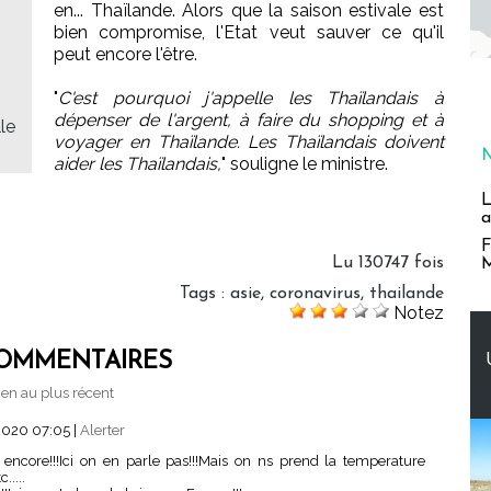
en... Thaïlande. Alors que la saison estivale est
bien compromise, l'Etat veut sauver ce qu'il
peut encore l'être.
"
C'est pourquoi j'appelle les Thaïlandais à
dépenser de l'argent, à faire du shopping et à
le
voyager en Thaïlande. Les Thaïlandais doivent
aider les Thaïlandais,
" souligne le ministre.
L
a
F
Lu 130747 fois
M
Tags
:
asie
,
coronavirus
,
thailande
Notez
OMMENTAIRES
en au plus récent
2020 07:05
|
Alerter
e encore!!!Ici on en parle pas!!!Mais on ns prend la temperature
.....