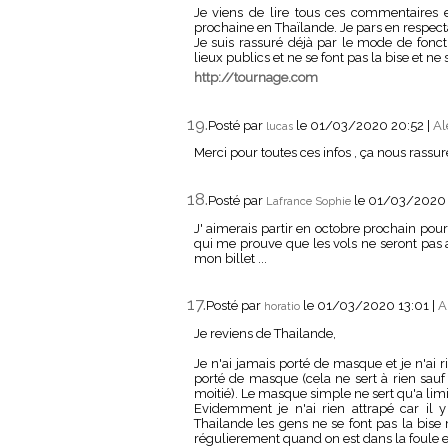
Je viens de lire tous ces commentaires
prochaine en Thaïlande. Je pars en respect
Je suis rassuré déjà par le mode de fonc
lieux publics et ne se font pas la bise et ne 
http://tournage.com
19.
Posté par
le 01/03/2020 20:52
|
Al
lucas
Merci pour toutes ces infos , ça nous rassu
18.
Posté par
le 01/03/2020
Lafrance Sophie
J' aimerais partir en octobre prochain pour
qui me prouve que les vols ne seront pas an
mon billet ...
17.
Posté par
le 01/03/2020 13:01
|
A
horatio
Je reviens de Thailande,
Je n'ai jamais porté de masque et je n'ai r
porté de masque (cela ne sert à rien sauf
moitié). Le masque simple ne sert qu'a limi
Evidemment je n'ai rien attrapé car il
Thailande les gens ne se font pas la bise
régulierement quand on est dans la foule et