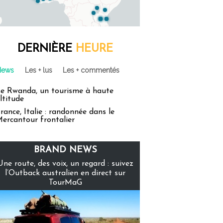
DERNIÈRE
HEURE
News
Les + lus
Les + commentés
e Rwanda, un tourisme à haute
ltitude
rance, Italie : randonnée dans le
ercantour frontalier
BRAND NEWS
Une route, des voix, un regard : suivez
l’Outback australien en direct sur
TourMaG