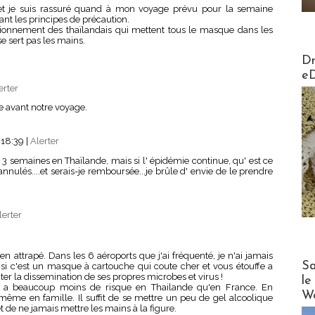
 et je suis rassuré quand à mon voyage prévu pour la semaine
ant les principes de précaution.
tionnement des thaïlandais qui mettent tous le masque dans les
se sert pas les mains.
AirMa
Dr
e
erter
re avant notre voyage.
 18:39
|
Alerter
 3 semaines en Thaïlande, mais si l' épidémie continue, qu' est ce
nulés....et serais-je remboursée...je brûle d' envie de le prendre
lerter
ien attrapé. Dans les 6 aéroports que j'ai fréquenté, je n'ai jamais
Cruise
Sa
 si c'est un masque à cartouche qui coute cher et vous étouffe a
ter la dissemination de ses propres microbes et virus !
le
 y a beaucoup moins de risque en Thailande qu'en France. En
Wo
 même en famille. Il suffit de se mettre un peu de gel alcoolique
 de ne jamais mettre les mains à la figure.