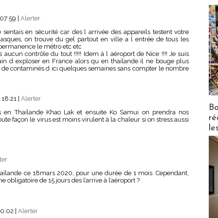
 07:59
|
Alerter
sentais en sécurité car des l arrivée des appareils testent votre
asques, on trouve du gel partout en ville a l entrée de tous les
 permanence le métro etc etc
aucun contrôle du tout !!!!! Idem à l aéroport de Nice !!!! Je suis
rain d exploser en France alors qu en thailande il ne bouge plus
ers de contaminés d ici quelques semaines sans compter le nombre
 18:21
|
Alerter
Bo
s en Thailande Khao Lak et ensuite Ko Samui on prendra nos
ré
te façon le virus est moins virulent à la chaleur si on stress aussi
le
ter
Thaïlande ce 18mars 2020, pour une durée de 1 mois. Cependant,
obligatoire de 15 jours des l’arrive à l’aéroport ?
00:02
|
Alerter