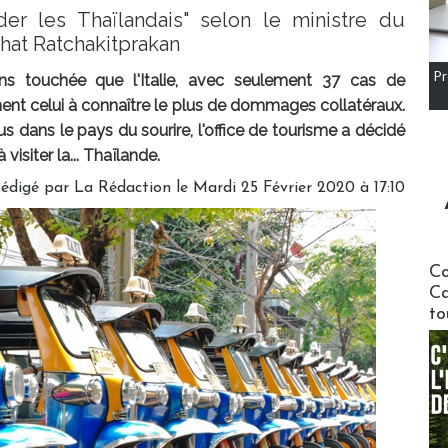
der les Thaïlandais" selon le ministre du
hat Ratchakitprakan
Pr
ins touchée que l'Italie, avec seulement 37 cas de
ent celui à connaître le plus de dommages collatéraux.
lus dans le pays du sourire, l'office de tourisme a décidé
 visiter la... Thaïlande.
édigé par
La Rédaction
le Mardi 25 Février 2020 à 17:10
Communi
Co
Ca
to