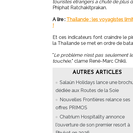
touristes étrangers a chuté de plus 
Phiphat Ratchakitprakan.
A lire :
Thaïlande : les voyagistes limi
!
Et ces indicateurs font craindre le
la Thaïlande se met en ordre de batail
"
Le problème n'est pas seulement le
touchée,
" clame René-Marc Chikli.
AUTRES ARTICLES
Salaün Holidays lance une broch
dédiée aux Routes de la Soie
Nouvelles Frontières relance ses
offres PRIMOS
Chatrium Hospitality annonce
l'ouverture de son premier resort à
Phuket en 2026