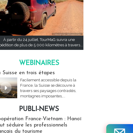
À partir du 24 juillet, TourMaG suivra une
pédition de plus de 5 000 kilomètres à travers...
WEBINAIRES
res
 Suisse en trois étapes
Facilement accessible depuis la
France, la Suisse se découvre à
travers ses paysages contrastés,
montagnes imposantes,...
PUBLI-NEWS
ews
opération France-Vietnam : Hanoï
ut séduire les professionnels
ançais du tourisme