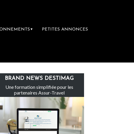
BONNEMENTS
PETITES ANNONCES
▼
Le groupe Sainte-Claire rachète Eden Tour
BRAND NEWS DESTIMAG
Une formation simplifiée pour les
partenaires Assur-Travel