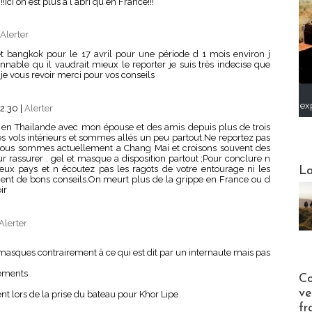
Ici on est plus a l abri qu en France!!!
Alerter
t bangkok pour le 17 avril pour une période d 1 mois environ j
nnable qu il vaudrait mieux le reporter je suis très indecise que
je vous revoir merci pour vos conseils
ex
02:30
|
Alerter
 en Thailande avec mon épouse et des amis depuis plus de trois
es vols intérieurs et sommes allés un peu partout.Ne reportez pas
.Nous sommes actuellement a Chang Mai et croisons souvent des
our rassurer . gel et masque a disposition partout ;Pour conclure n
Webinai
leux pays et n écoutez pas les ragots de votre entourage ni les
La
ent de bons conseils.On meurt plus de la grippe en France ou d
ir
Alerter
 masques contrairement à ce qui est dit par un internaute mais pas
Publi-n
sements
Co
ve
t lors de la prise du bateau pour Khor Lipe
fr