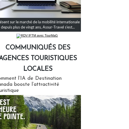
ésent sur le marché de la mobilité internationale
depuis plus de vingt ans, Assur-Travel s'est...
COMMUNIQUÉS DES
AGENCES TOURISTIQUES
LOCALES
qués des agences touristiques locales
mment l’IA de Destination
nada booste l’attractivité
uristique