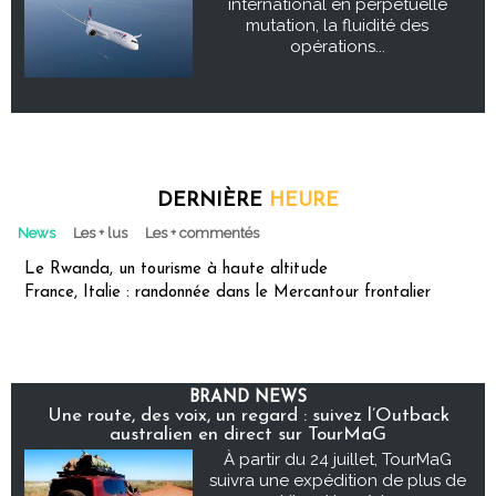
international en perpétuelle
mutation, la fluidité des
opérations...
DERNIÈRE
HEURE
News
Les + lus
Les + commentés
Le Rwanda, un tourisme à haute altitude
France, Italie : randonnée dans le Mercantour frontalier
BRAND NEWS
Une route, des voix, un regard : suivez l’Outback
australien en direct sur TourMaG
À partir du 24 juillet, TourMaG
suivra une expédition de plus de