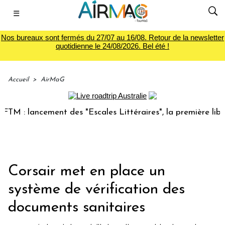
☰
Nos bureaux sont fermés du 27/07 au 16/08. Retour de la newsletter
quotidienne le 24/08/2026. Bel été !
Accueil
>
AirMaG
: lancement des "Escales Littéraires", la première librairi
Corsair met en place un
système de vérification des
documents sanitaires