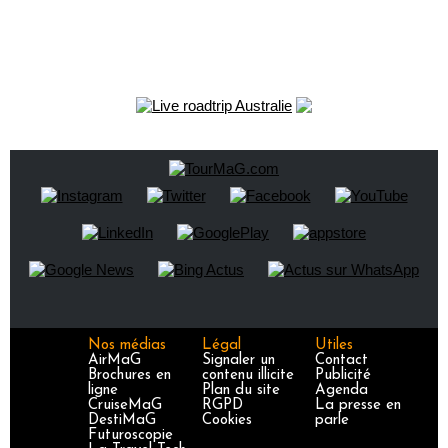
Nos médias
Légal
Utiles
AirMaG
Signaler un
Contact
Brochures en
contenu illicite
Publicité
ligne
Plan du site
Agenda
CruiseMaG
RGPD
La presse en
DestiMaG
Cookies
parle
Futuroscopie