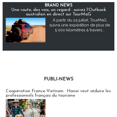
BRAND NEWS
Une route, des voix, un regard : suivez l’Outback
australien en direct sur TourMaG
À partir du 24 juillet, TourMaG
suivra une expédition de plus de
5 000 kilomètres à travers...
PUBLI-NEWS
Publi-news
Coopération France-Vietnam : Hanoï veut séduire les
professionnels français du tourisme