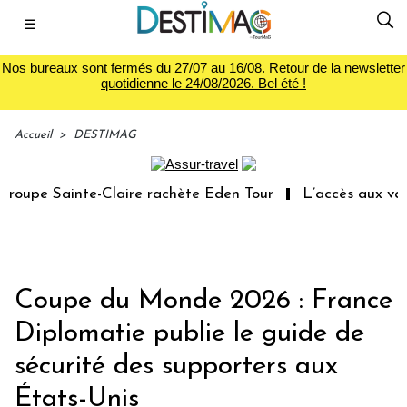
☰
Nos bureaux sont fermés du 27/07 au 16/08. Retour de la newsletter
quotidienne le 24/08/2026. Bel été !
Accueil
>
DESTIMAG
oupe Sainte-Claire rachète Eden Tour
L’accès aux vacan
Coupe du Monde 2026 : France
Diplomatie publie le guide de
sécurité des supporters aux
États-Unis