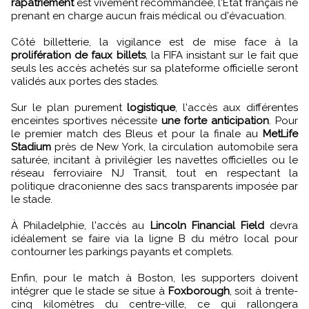
rapatriement
est vivement recommandée, l'État français ne
prenant en charge aucun frais médical ou d'évacuation.
Côté billetterie, la vigilance est de mise face à la
prolifération de faux billets
, la FIFA insistant sur le fait que
seuls les accès achetés sur sa plateforme officielle seront
validés aux portes des stades.
Sur le plan purement
logistique
, l'accès aux différentes
enceintes sportives nécessite
une forte anticipation
. Pour
le premier match des Bleus et pour la finale au
MetLife
Stadium
près de New York, la circulation automobile sera
saturée, incitant à privilégier les navettes officielles ou le
réseau ferroviaire NJ Transit, tout en respectant la
politique draconienne des sacs transparents imposée par
le stade.
À Philadelphie, l'accès au
Lincoln Financial Field
devra
idéalement se faire via la ligne B du métro local pour
contourner les parkings payants et complets.
Enfin, pour le match à Boston, les supporters doivent
intégrer que le stade se situe à
Foxborough
, soit à trente-
cinq kilomètres du centre-ville, ce qui rallongera