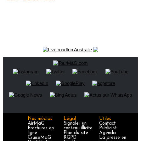
Nos médias
Légal
Utiles
AirMaG
Signaler un
Contact
Brochures en
contenu illicite
Publicité
ligne
Plan du site
Agenda
CruiseMaG
RGPD
La presse en