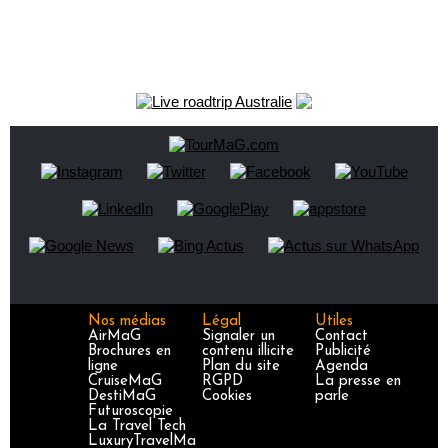
Nos médias
Légal
Utiles
AirMaG
Signaler un
Contact
Brochures en
contenu illicite
Publicité
ligne
Plan du site
Agenda
CruiseMaG
RGPD
La presse en
DestiMaG
Cookies
parle
Futuroscopie
La Travel Tech
LuxuryTravelMa