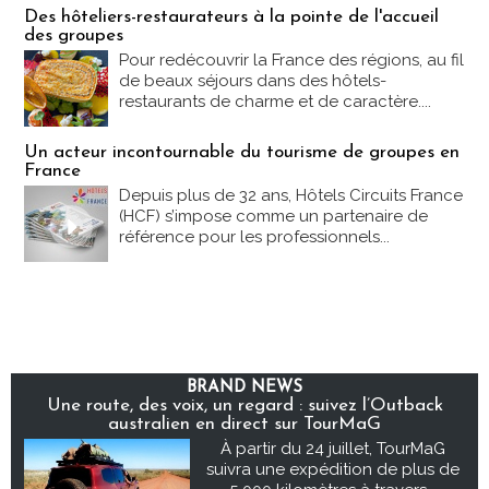
Des hôteliers-restaurateurs à la pointe de l'accueil
des groupes
Pour redécouvrir la France des régions, au fil
de beaux séjours dans des hôtels-
restaurants de charme et de caractère....
Un acteur incontournable du tourisme de groupes en
France
Depuis plus de 32 ans, Hôtels Circuits France
(HCF) s’impose comme un partenaire de
référence pour les professionnels...
BRAND NEWS
Une route, des voix, un regard : suivez l’Outback
australien en direct sur TourMaG
À partir du 24 juillet, TourMaG
suivra une expédition de plus de