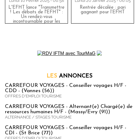
Lundi 10 Février 2025 - 06:58
Lundi 20 Janvier 2025 - 06:05
L'EFHT lance "Transmettre
Rentrée décalée : pari
! Les débats de l'EFHT" :
gagnant pour l’EFHT
Un rendez-vous
incontournable pour les
passionnés de tourisme et
d'hôtellerie
LES
ANNONCES
CARREFOUR VOYAGES - Conseiller voyages H/F -
CDD - (Vannes (56))
OFFRES D'EMPLOI TOURISME
CARREFOUR VOYAGES - Alternant(e) Chargé(e) de
ressources humaines H/F - (Massy/Evry (91))
ALTERNANCE / STAGES TOURISME
CARREFOUR VOYAGES - Conseiller voyages H/F -
CDI - (St Brice (77))
OFFRES D'EMPLOI TOURISME