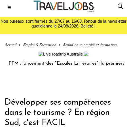
☰
Nos bureaux sont fermés du 27/07 au 16/08. Retour de la newsletter
quotidienne le 24/08/2026. Bel été !
Accueil
>
Emploi & Formation
>
Brand news emploi et formation
TM : lancement des "Escales Littéraires", la première librai
Développer ses compétences
dans le tourisme ? En région
Sud, c'est FACIL