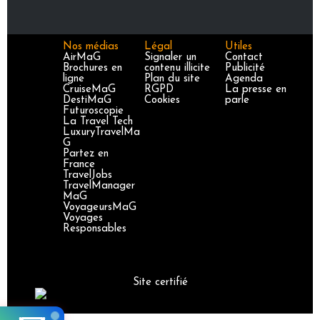
Nos médias
Légal
Utiles
AirMaG
Signaler un
Contact
Brochures en
contenu illicite
Publicité
ligne
Plan du site
Agenda
CruiseMaG
RGPD
La presse en
DestiMaG
Cookies
parle
Futuroscopie
La Travel Tech
LuxuryTravelMa
G
Partez en
France
TravelJobs
TravelManager
MaG
VoyageursMaG
Voyages
Responsables
Site certifié