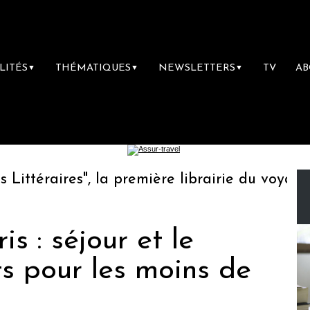
LITÉS
THÉMATIQUES
NEWSLETTERS
TV
A
▼
▼
▼
téraires", la première librairie du voyage
s : séjour et le
s pour les moins de