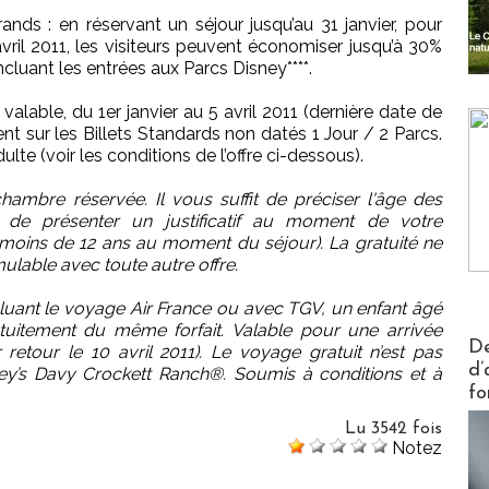
nds : en réservant un séjour jusqu’au 31 janvier, pour
 avril 2011, les visiteurs peuvent économiser jusqu’à 30%
ncluant les entrées aux Parcs Disney****.
t valable, du 1er janvier au 5 avril 2011 (dernière date de
ent sur les Billets Standards non datés 1 Jour / 2 Parcs.
lte (voir les conditions de l’offre ci-dessous).
ambre réservée. Il vous suffit de préciser l'âge des
t de présenter un justificatif au moment de votre
e moins de 12 ans au moment du séjour). La gratuité ne
ulable avec toute autre offre.
incluant le voyage Air France ou avec TGV, un enfant âgé
atuitement du même forfait. Valable pour une arrivée
Actus V
De
r retour le 10 avril 2011). Le voyage gratuit n’est pas
d’
sney’s Davy Crockett Ranch®. Soumis à conditions et à
fo
Lu 3542 fois
Notez