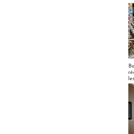
Bo
ré
le