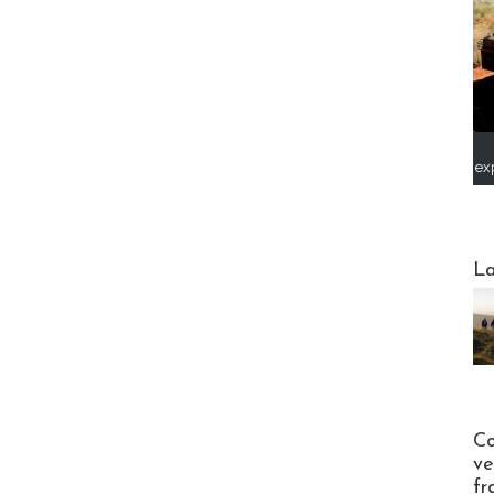
ex
Webinai
La
Publi-n
Co
ve
fr