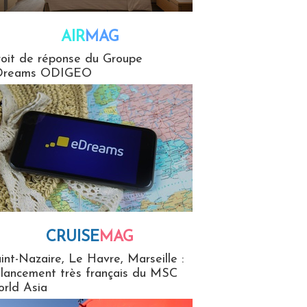
AIR
MAG
G
oit de réponse du Groupe
Dreams ODIGEO
CRUISE
MAG
MaG
int-Nazaire, Le Havre, Marseille :
 lancement très français du MSC
rld Asia