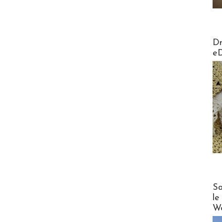
AirMa
Dr
e
Cruise
Sa
le
Wo