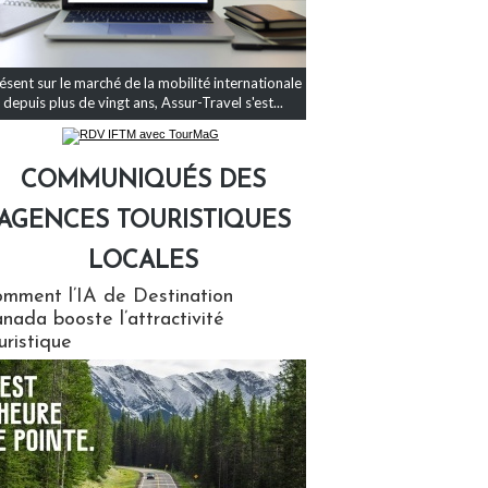
ésent sur le marché de la mobilité internationale
depuis plus de vingt ans, Assur-Travel s'est...
COMMUNIQUÉS DES
AGENCES TOURISTIQUES
LOCALES
qués des agences touristiques locales
mment l’IA de Destination
nada booste l’attractivité
uristique