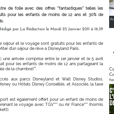
e de folie avec des offres ''fantastiques'' telles les
ratuits pour les enfants de moins de 12 ans et 30% de
Pr
s.
Rédigé par La Rédaction le Mardi 25 Janvier 2011 à 16:39
 le séjour et le voyage sont gratuits pour les enfants de
fiter d’un séjour de rêve à Disneyland Paris.
 une arrivée comprise entre le 1er janvier et le 5 avril
tuit pour les enfants de moins de 12 ans partageant la
Communi
e de la chambre)**.
Co
Ca
accès aux parcs Disneyland et Walt Disney Studios,
to
isney ou Hôtels Disney Conseillés, et Associés, la taxe
sport est également offert pour un enfant de moins de
prenant le voyage avec TGV*** ou Air France*** (hormis
ett).