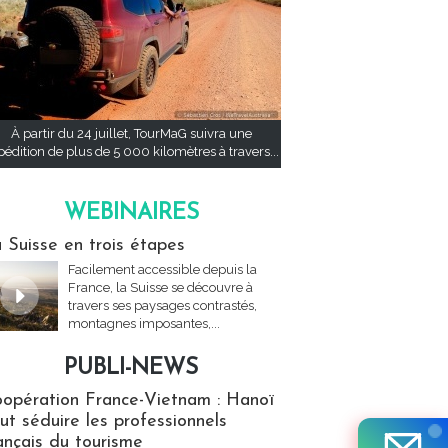
À partir du 24 juillet, TourMaG suivra une
pédition de plus de 5 000 kilomètres à travers...
WEBINAIRES
res
 Suisse en trois étapes
Facilement accessible depuis la
France, la Suisse se découvre à
travers ses paysages contrastés,
montagnes imposantes,...
PUBLI-NEWS
ews
opération France-Vietnam : Hanoï
ut séduire les professionnels
ançais du tourisme