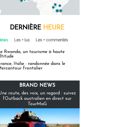
DERNIÈRE
HEURE
News
Les + lus
Les + commentés
e Rwanda, un tourisme à haute
ltitude
rance, Italie : randonnée dans le
ercantour frontalier
BRAND NEWS
Une route, des voix, un regard : suivez
l’Outback australien en direct sur
TourMaG