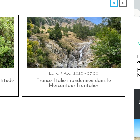
<
>
L
a
F
Lundi 3 Août 2026 - 07:00
M
titude
France, Italie : randonnée dans le
Mercantour frontalier