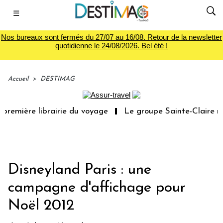
☰
Nos bureaux sont fermés du 27/07 au 16/08. Retour de la newsletter
quotidienne le 24/08/2026. Bel été !
Accueil
>
DESTIMAG
remière librairie du voyage
Le groupe Sainte-Claire rac
Disneyland Paris : une
campagne d'affichage pour
Noël 2012