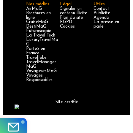
Nos médias
Légal
Utiles
AirMaG
Signaler un
Contact
Brochures en
contenu illicite
Publicité
ligne
Plan du site
Agenda
CruiseMaG
RGPD
La presse en
DestiMaG
Cookies
parle
Futuroscopie
La Travel Tech
LuxuryTravelMa
G
Partez en
France
TravelJobs
TravelManager
MaG
VoyageursMaG
Voyages
Responsables
Site certifié