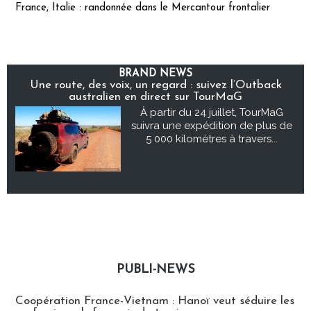
France, Italie : randonnée dans le Mercantour frontalier
BRAND NEWS
Une route, des voix, un regard : suivez l’Outback
australien en direct sur TourMaG
À partir du 24 juillet, TourMaG
suivra une expédition de plus de
5 000 kilomètres à travers...
PUBLI-NEWS
Publi-news
Coopération France-Vietnam : Hanoï veut séduire les