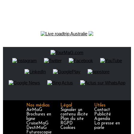
Nos médias
Légal
Utiles
AirMaG
Signaler un
Contact
Brochures en
contenu illicite
Publicité
ligne
Plan du site
Agenda
CruiseMaG
RGPD
La presse en
DestiMaG
Cookies
parle
Futuroscopie