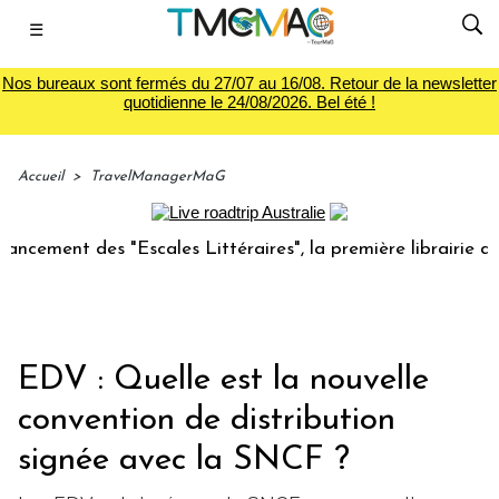
☰
Nos bureaux sont fermés du 27/07 au 16/08. Retour de la newsletter
quotidienne le 24/08/2026. Bel été !
Accueil
>
TravelManagerMaG
ent des "Escales Littéraires", la première librairie du voya
EDV : Quelle est la nouvelle
convention de distribution
signée avec la SNCF ?