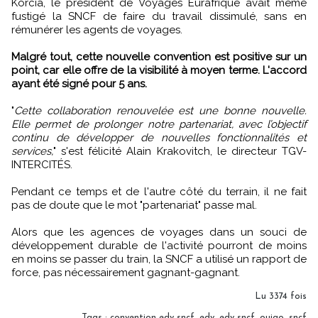
Korcia, le président de Voyages Eurafrique avait même
fustigé la SNCF de faire du travail dissimulé, sans en
rémunérer les agents de voyages.
Malgré tout, cette nouvelle convention est positive sur un
point, car elle offre de la visibilité à moyen terme. L'accord
ayant été signé pour 5 ans.
"
Cette collaboration renouvelée est une bonne nouvelle.
Elle permet de prolonger notre partenariat, avec l’objectif
continu de développer de nouvelles fonctionnalités et
services,
" s'est félicité Alain Krakovitch, le directeur TGV-
INTERCITÉS.
Pendant ce temps et de l'autre côté du terrain, il ne fait
pas de doute que le mot "partenariat" passe mal.
Alors que les agences de voyages dans un souci de
développement durable de l'activité pourront de moins
en moins se passer du train, la SNCF a utilisé un rapport de
force, pas nécessairement gagnant-gagnant.
Lu 3374 fois
Tags
:
convention edv sncf
,
edv
,
edv sncf
,
ouigo
,
sncf