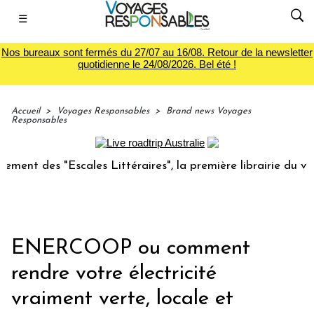
☰
Nos bureaux sont fermés du 27/07 au 16/08. Retour de la newsletter
quotidienne le 24/08/2026. Bel été !
Accueil
>
Voyages Responsables
>
Brand news Voyages
Responsables
es "Escales Littéraires", la première librairie du voyage
ENERCOOP ou comment
rendre votre électricité
vraiment verte, locale et