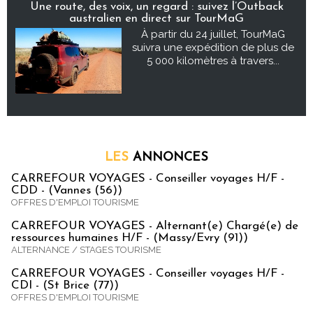
Une route, des voix, un regard : suivez l’Outback
australien en direct sur TourMaG
À partir du 24 juillet, TourMaG
suivra une expédition de plus de
5 000 kilomètres à travers...
LES
ANNONCES
CARREFOUR VOYAGES - Conseiller voyages H/F -
CDD - (Vannes (56))
OFFRES D'EMPLOI TOURISME
CARREFOUR VOYAGES - Alternant(e) Chargé(e) de
ressources humaines H/F - (Massy/Evry (91))
ALTERNANCE / STAGES TOURISME
CARREFOUR VOYAGES - Conseiller voyages H/F -
CDI - (St Brice (77))
OFFRES D'EMPLOI TOURISME