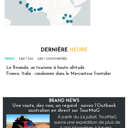
DERNIÈRE
HEURE
News
Les + lus
Les + commentés
Le Rwanda, un tourisme à haute altitude
France, Italie : randonnée dans le Mercantour frontalier
BRAND NEWS
Une route, des voix, un regard : suivez l’Outback
australien en direct sur TourMaG
À partir du 24 juillet, TourMaG
suivra une expédition de plus de
5 000 kilomètres à travers...