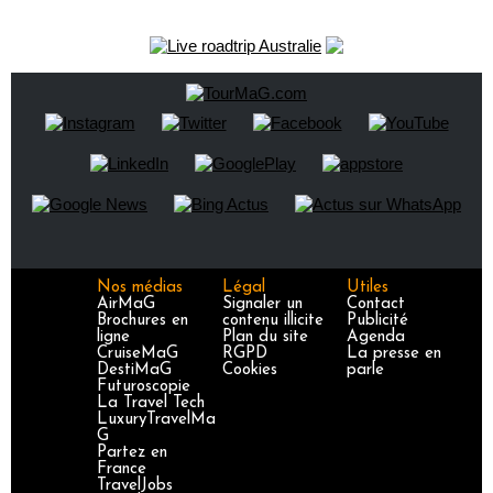
Nos médias
Légal
Utiles
AirMaG
Signaler un
Contact
Brochures en
contenu illicite
Publicité
ligne
Plan du site
Agenda
CruiseMaG
RGPD
La presse en
DestiMaG
Cookies
parle
Futuroscopie
La Travel Tech
LuxuryTravelMa
G
Partez en
France
TravelJobs