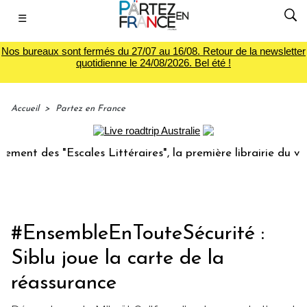
☰
Nos bureaux sont fermés du 27/07 au 16/08. Retour de la newsletter
quotidienne le 24/08/2026. Bel été !
Accueil
>
Partez en France
 des "Escales Littéraires", la première librairie du voyage
#EnsembleEnTouteSécurité :
Siblu joue la carte de la
réassurance