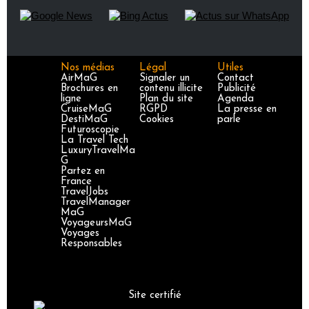
Nos médias
Légal
Utiles
AirMaG
Signaler un
Contact
Brochures en
contenu illicite
Publicité
ligne
Plan du site
Agenda
CruiseMaG
RGPD
La presse en
DestiMaG
Cookies
parle
Futuroscopie
La Travel Tech
LuxuryTravelMa
G
Partez en
France
TravelJobs
TravelManager
MaG
VoyageursMaG
Voyages
Responsables
Site certifié