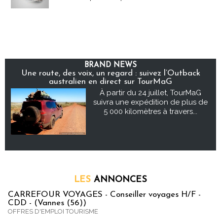
BRAND NEWS
Une route, des voix, un regard : suivez l’Outback
australien en direct sur TourMaG
À partir du 24 juillet, TourMaG
suivra une expédition de plus de
5 000 kilomètres à travers...
LES
ANNONCES
CARREFOUR VOYAGES - Conseiller voyages H/F -
CDD - (Vannes (56))
OFFRES D'EMPLOI TOURISME