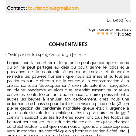
Contact :
touriscopie@gmail.com
Lu 13862 fois
Tags
:
coronavirus
,
sicsic
Notez
COMMENTAIRES
1.
Posté par
rbs
le 04/05/2020 12:30
|
Alerter
bonjour, constat court termiste qu on ne peut que partager et donc
qu on ne peut partager au delà du court terme. le poids et la
puissance de la contrainte économique sociale et financière
remettra les pauvres humains que nous sommes et surtout les
politiques sur le chemin de la course à la consommation à la
croissance et au "développement"...exemple patent et incroyable :
en pleine pandémie et alors que scientifiquement sa mise en
oeuvre est contestée en tant que menace sanitaire, poussant entre
autres les belges à annuler son deploiement, chez nous une
ordonnance est passée pour faciliter la mise en place de la 5G!! en
pleine gestion de pandémie mondiale quelle était l urgence à
passer outre les alertes scientifiq sur les csq sanitaires de la 5g..?
..demain aussitôt que les frontieres rouvriront tous les lobbys se
battront pour sauver leur industrie..etc etc etc.... ce qui va changer
ou plutôt évoluer c est que nous nous dirigeons à vitesse expresse
vers un monde ultra contrôlé que big brother n est rien à côté...etc...j
aimerai tant que ça change et donc me tromper...rbs