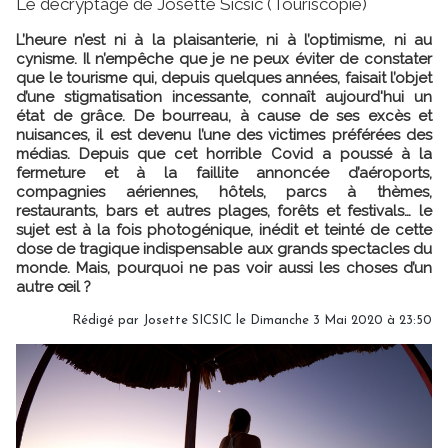
Le décryptage de Josette Sicsic (Touriscopie)
L’heure n’est ni à la plaisanterie, ni à l’optimisme, ni au
cynisme. Il n’empêche que je ne peux éviter de constater
que le tourisme qui, depuis quelques années, faisait l’objet
d’une stigmatisation incessante, connaît aujourd'hui un
état de grâce. De bourreau, à cause de ses excès et
nuisances, il est devenu l’une des victimes préférées des
médias. Depuis que cet horrible Covid a poussé à la
fermeture et à la faillite annoncée d’aéroports,
compagnies aériennes, hôtels, parcs à thèmes,
restaurants, bars et autres plages, forêts et festivals… le
sujet est à la fois photogénique, inédit et teinté de cette
dose de tragique indispensable aux grands spectacles du
monde. Mais, pourquoi ne pas voir aussi les choses d’un
autre œil ?
Rédigé par Josette SICSIC le Dimanche 3 Mai 2020 à 23:50