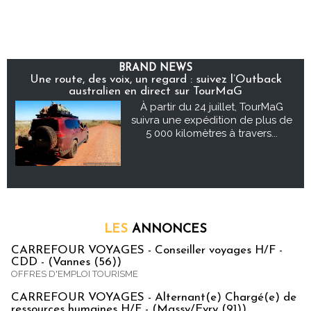
BRAND NEWS
Une route, des voix, un regard : suivez l’Outback
australien en direct sur TourMaG
À partir du 24 juillet, TourMaG
suivra une expédition de plus de
5 000 kilomètres à travers...
LES
ANNONCES
CARREFOUR VOYAGES - Conseiller voyages H/F -
CDD - (Vannes (56))
OFFRES D'EMPLOI TOURISME
CARREFOUR VOYAGES - Alternant(e) Chargé(e) de
ressources humaines H/F - (Massy/Evry (91))