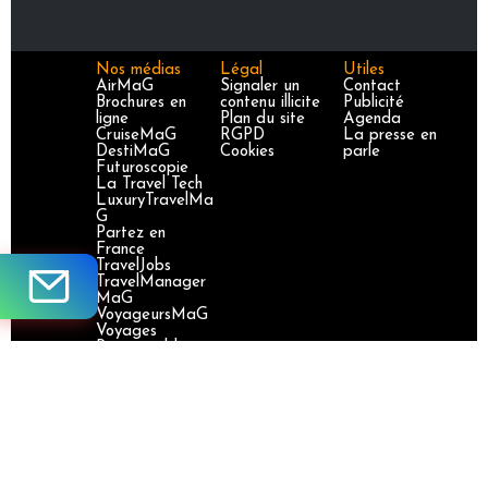
Nos médias
Légal
Utiles
AirMaG
Signaler un
Contact
Brochures en
contenu illicite
Publicité
ligne
Plan du site
Agenda
CruiseMaG
RGPD
La presse en
DestiMaG
Cookies
parle
Futuroscopie
La Travel Tech
LuxuryTravelMa
G
Partez en
France
TravelJobs
TravelManager
MaG
VoyageursMaG
Voyages
Responsables
Site certifié