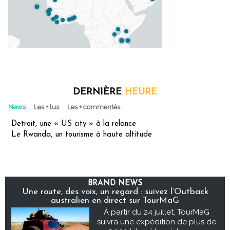
DERNIÈRE
HEURE
News
Les + lus
Les + commentés
Detroit, une « US city » à la relance
Le Rwanda, un tourisme à haute altitude
BRAND NEWS
Une route, des voix, un regard : suivez l’Outback
australien en direct sur TourMaG
À partir du 24 juillet, TourMaG
suivra une expédition de plus de