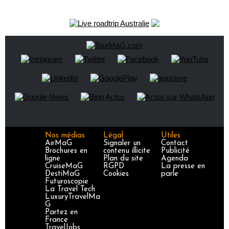
Nos médias
Légal
Utiles
AirMaG
Signaler un
Contact
Brochures en
contenu illicite
Publicité
ligne
Plan du site
Agenda
CruiseMaG
RGPD
La presse en
DestiMaG
Cookies
parle
Futuroscopie
La Travel Tech
LuxuryTravelMa
G
Partez en
France
TravelJobs