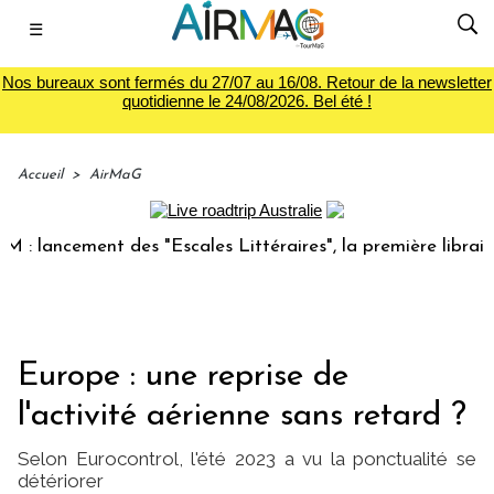
☰
Nos bureaux sont fermés du 27/07 au 16/08. Retour de la newsletter
quotidienne le 24/08/2026. Bel été !
Accueil
>
AirMaG
ncement des "Escales Littéraires", la première librairie du 
Europe : une reprise de
l'activité aérienne sans retard ?
Selon Eurocontrol, l'été 2023 a vu la ponctualité se
détériorer