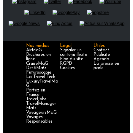
Nos médias
Légal
Utiles
AirMaG
Signaler un
Contact
Brochures en
contenu illicite
Publicité
ligne
Plan du site
Agenda
CruiseMaG
RGPD
La presse en
DestiMaG
Cookies
parle
Futuroscopie
La Travel Tech
LuxuryTravelMa
G
Partez en
France
TravelJobs
TravelManager
MaG
VoyageursMaG
Voyages
Responsables