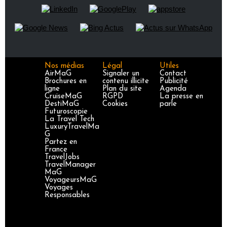
Nos médias
Légal
Utiles
AirMaG
Signaler un
Contact
Brochures en
contenu illicite
Publicité
ligne
Plan du site
Agenda
CruiseMaG
RGPD
La presse en
DestiMaG
Cookies
parle
Futuroscopie
La Travel Tech
LuxuryTravelMa
G
Partez en
France
TravelJobs
TravelManager
MaG
VoyageursMaG
Voyages
Responsables