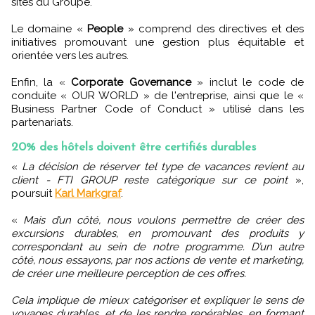
sites du Groupe.
Le domaine «
People
» comprend des directives et des
initiatives promouvant une gestion plus équitable et
orientée vers les autres.
Enfin, la «
Corporate Governance
» inclut le code de
conduite « OUR WORLD » de l'entreprise, ainsi que le «
Business Partner Code of Conduct » utilisé dans les
partenariats.
20% des hôtels doivent être certifiés durables
«
La décision de réserver tel type de vacances revient au
client - FTI GROUP reste catégorique sur ce point
»,
poursuit
Karl Markgraf
.
«
Mais d’un côté, nous voulons permettre de créer des
excursions durables, en promouvant des produits y
correspondant au sein de notre programme. D’un autre
côté, nous essayons, par nos actions de vente et marketing,
de créer une meilleure perception de ces offres.
Cela implique de mieux catégoriser et expliquer le sens de
voyages durables, et de les rendre repérables, en formant