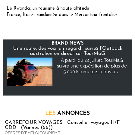
Le Rwanda, un tourisme à haute altitude
France, Italie : randonnée dans le Mercantour frontalier
BRAND NEWS
Une route, des voix, un regard : suivez l’Outback
australien en direct sur TourMaG
À partir du 24 juillet, TourMaG
suivra une expédition de plus de
5 000 kilomètres à travers...
LES
ANNONCES
CARREFOUR VOYAGES - Conseiller voyages H/F -
CDD - (Vannes (56))
OFFRES D'EMPLOI TOURISME