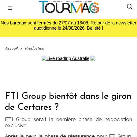
☰
Nos bureaux sont fermés du 27/07 au 16/08. Retour de la newsletter
quotidienne le 24/08/2026. Bel été !
Accueil
>
Production
FTI Group bientôt dans le giron
de Certares ?
FTI Group serait la dernière phase de négociation
exclusive
Après la peur, la phase de réassurance pour FTI Group.