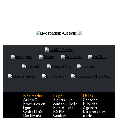
Nos médias
Légal
Utiles
AirMaG
Signaler un
Contact
Brochures en
contenu illicite
Publicité
ligne
Plan du site
Agenda
CruiseMaG
RGPD
La presse en
DestiMaG
Cookies
parle