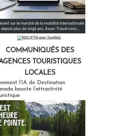
ésent sur le marché de la mobilité internationale
depuis plus de vingt ans, Assur-Travel s'est...
COMMUNIQUÉS DES
AGENCES TOURISTIQUES
LOCALES
qués des agences touristiques locales
mment l’IA de Destination
nada booste l’attractivité
uristique