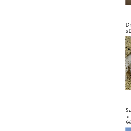
AirMa
Dr
e
Cruise
Sa
le
Wo