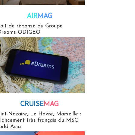
AIR
MAG
G
oit de réponse du Groupe
Dreams ODIGEO
CRUISE
MAG
MaG
int-Nazaire, Le Havre, Marseille :
 lancement très français du MSC
rld Asia