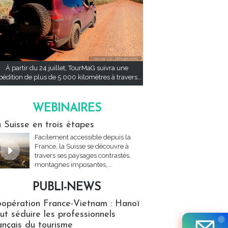
À partir du 24 juillet, TourMaG suivra une
pédition de plus de 5 000 kilomètres à travers...
WEBINAIRES
res
 Suisse en trois étapes
Facilement accessible depuis la
France, la Suisse se découvre à
travers ses paysages contrastés,
montagnes imposantes,...
PUBLI-NEWS
ews
opération France-Vietnam : Hanoï
ut séduire les professionnels
ançais du tourisme