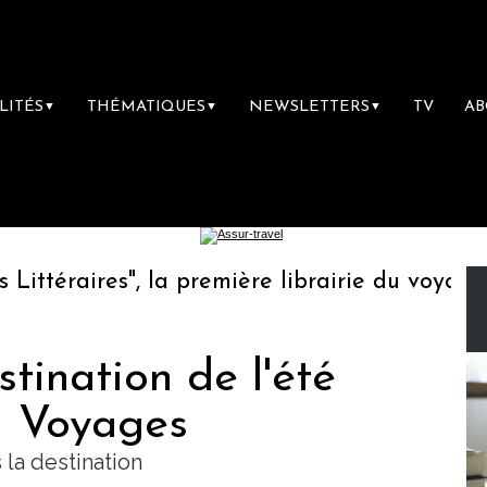
LITÉS
THÉMATIQUES
NEWSLETTERS
TV
A
▼
▼
▼
éraires", la première librairie du voyage
stination de l'été
I Voyages
 la destination