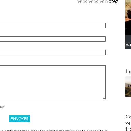
Notez
ex
Webinai
La
res
Publi-n
Co
ve
fr