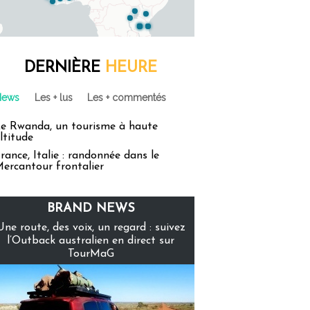
DERNIÈRE
HEURE
News
Les + lus
Les + commentés
e Rwanda, un tourisme à haute
ltitude
rance, Italie : randonnée dans le
ercantour frontalier
BRAND NEWS
Une route, des voix, un regard : suivez
l’Outback australien en direct sur
TourMaG