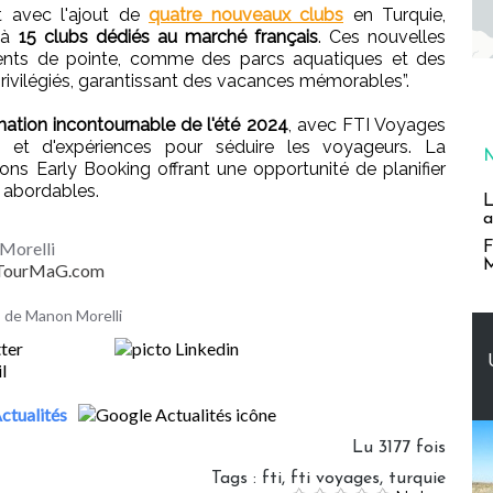
it avec l'ajout de
quatre nouveaux clubs
en Turquie,
l à
15 clubs dédiés au marché français
. Ces nouvelles
nts de pointe, comme des parcs aquatiques et des
rivilégiés, garantissant des vacances mémorables”.
nation incontournable de l'été 2024
, avec FTI Voyages
s et d'expériences pour séduire les voyageurs. La
ons Early Booking offrant une opportunité de planifier
 abordables.
L
a
Morelli
F
M
- TourMaG.com
es de Manon Morelli
ctualités
Lu 3177 fois
Tags
:
fti
,
fti voyages
,
turquie