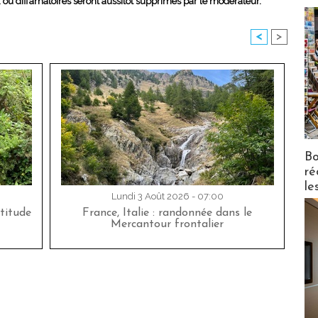
x ou diffamatoires seront aussitôt supprimés par le modérateur.
<
>
Bo
ré
le
Lundi 3 Août 2026 - 07:00
titude
France, Italie : randonnée dans le
Mercantour frontalier