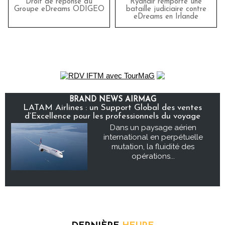
Droit de réponse du
Ryanair remporte une
Groupe eDreams ODIGEO
bataille judiciaire contre
eDreams en Irlande
BRAND NEWS AIRMAG
LATAM Airlines : un Support Global des ventes
d’Excellence pour les professionnels du voyage
Dans un paysage aérien
international en perpétuelle
mutation, la fluidité des
opérations...