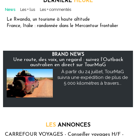
DERNIÈRE
HEURE
News
Les + lus
Les + commentés
Le Rwanda, un tourisme à haute altitude
France, Italie : randonnée dans le Mercantour frontalier
BRAND NEWS
Une route, des voix, un regard : suivez l’Outback
australien en direct sur TourMaG
À partir du 24 juillet, TourMaG
suivra une expédition de plus de
5 000 kilomètres à travers...
LES
ANNONCES
CARREFOUR VOYAGES - Conseiller voyages H/F -