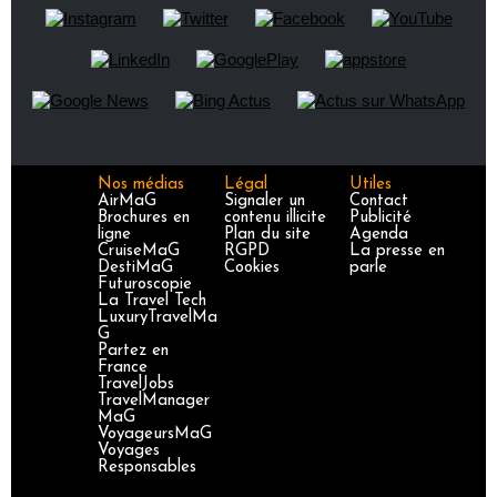
Nos médias
Légal
Utiles
AirMaG
Signaler un
Contact
Brochures en
contenu illicite
Publicité
ligne
Plan du site
Agenda
CruiseMaG
RGPD
La presse en
DestiMaG
Cookies
parle
Futuroscopie
La Travel Tech
LuxuryTravelMa
G
Partez en
France
TravelJobs
TravelManager
MaG
VoyageursMaG
Voyages
Responsables