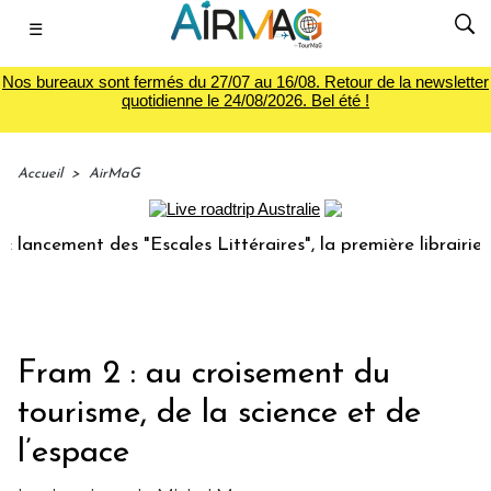
☰
Nos bureaux sont fermés du 27/07 au 16/08. Retour de la newsletter
quotidienne le 24/08/2026. Bel été !
Accueil
>
AirMaG
ent des "Escales Littéraires", la première librairie du voya
Fram 2 : au croisement du
tourisme, de la science et de
l’espace