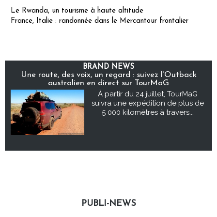
Le Rwanda, un tourisme à haute altitude
France, Italie : randonnée dans le Mercantour frontalier
BRAND NEWS
Une route, des voix, un regard : suivez l’Outback
australien en direct sur TourMaG
À partir du 24 juillet, TourMaG
suivra une expédition de plus de
5 000 kilomètres à travers...
PUBLI-NEWS