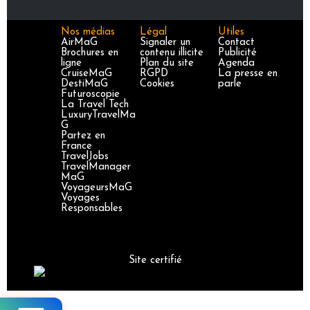
Nos médias
Légal
Utiles
AirMaG
Signaler un
Contact
Brochures en
contenu illicite
Publicité
ligne
Plan du site
Agenda
CruiseMaG
RGPD
La presse en
DestiMaG
Cookies
parle
Futuroscopie
La Travel Tech
LuxuryTravelMa
G
Partez en
France
TravelJobs
TravelManager
MaG
VoyageursMaG
Voyages
Responsables
Site certifié