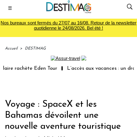
☰
Nos bureaux sont fermés du 27/07 au 16/08. Retour de la newsletter
quotidienne le 24/08/2026. Bel été !
Accueil
>
DESTIMAG
re rachète Eden Tour
L’accès aux vacances : un droit in
Voyage : SpaceX et les
Bahamas dévoilent une
nouvelle aventure touristique