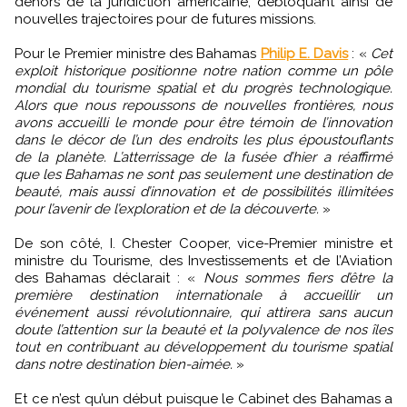
dehors de la juridiction américaine, débloquant ainsi de
nouvelles trajectoires pour de futures missions.
Pour le Premier ministre des Bahamas
Philip E. Davis
: «
Cet
exploit historique positionne notre nation comme un pôle
mondial du tourisme spatial et du progrès technologique.
Alors que nous repoussons de nouvelles frontières, nous
avons accueilli le monde pour être témoin de l’innovation
dans le décor de l’un des endroits les plus époustouflants
de la planète. L’atterrissage de la fusée d’hier a réaffirmé
que les Bahamas ne sont pas seulement une destination de
beauté, mais aussi d’innovation et de possibilités illimitées
pour l’avenir de l’exploration et de la découverte.
»
De son côté, I. Chester Cooper, vice-Premier ministre et
ministre du Tourisme, des Investissements et de l’Aviation
des Bahamas déclarait : «
Nous sommes fiers d’être la
première destination internationale à accueillir un
événement aussi révolutionnaire, qui attirera sans aucun
doute l’attention sur la beauté et la polyvalence de nos îles
tout en contribuant au développement du tourisme spatial
dans notre destination bien-aimée.
»
Et ce n’est qu’un début puisque le Cabinet des Bahamas a