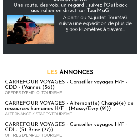
BRAND NEWS
Une route, des voix, un regard : suivez l’Outback
australien en direct sur TourMaG
À partir du 24 juillet, TourMaG
suivra une expédition de plus de
5 000 kilomètres à travers...
LES
ANNONCES
CARREFOUR VOYAGES - Conseiller voyages H/F -
CDD - (Vannes (56))
OFFRES D'EMPLOI TOURISME
CARREFOUR VOYAGES - Alternant(e) Chargé(e) de
ressources humaines H/F - (Massy/Evry (91))
ALTERNANCE / STAGES TOURISME
CARREFOUR VOYAGES - Conseiller voyages H/F -
CDI - (St Brice (77))
OFFRES D'EMPLOI TOURISME