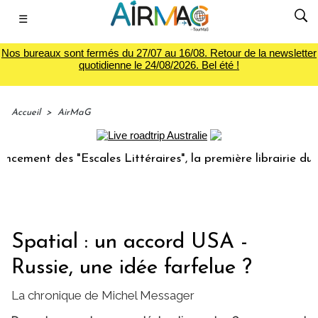
☰
Nos bureaux sont fermés du 27/07 au 16/08. Retour de la newsletter
quotidienne le 24/08/2026. Bel été !
Accueil
>
AirMaG
 des "Escales Littéraires", la première librairie du voyage
Spatial : un accord USA -
Russie, une idée farfelue ?
La chronique de Michel Messager