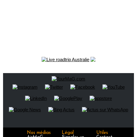
Nos médias
Légal
Utiles