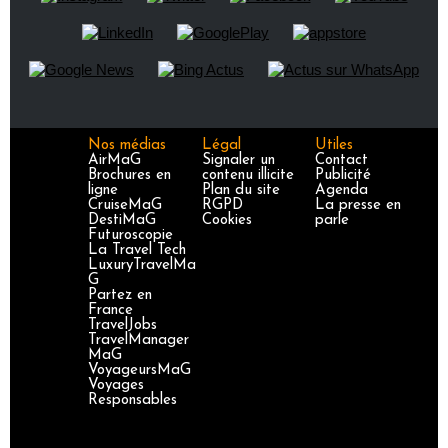
Nos médias
Légal
Utiles
AirMaG
Signaler un
Contact
Brochures en
contenu illicite
Publicité
ligne
Plan du site
Agenda
CruiseMaG
RGPD
La presse en
DestiMaG
Cookies
parle
Futuroscopie
La Travel Tech
LuxuryTravelMa
G
Partez en
France
TravelJobs
TravelManager
MaG
VoyageursMaG
Voyages
Responsables