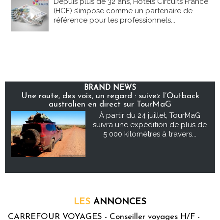
Depuis plus de 32 ans, Hôtels Circuits France
(HCF) s’impose comme un partenaire de
référence pour les professionnels...
BRAND NEWS
Une route, des voix, un regard : suivez l’Outback
australien en direct sur TourMaG
À partir du 24 juillet, TourMaG
suivra une expédition de plus de
5 000 kilomètres à travers...
LES
ANNONCES
CARREFOUR VOYAGES - Conseiller voyages H/F -