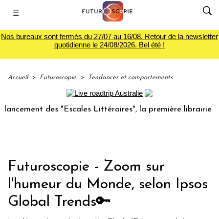
☰
Nos bureaux sont fermés du 27/07 au 16/08. Retour de la newsletter
quotidienne le 24/08/2026. Bel été !
Accueil
>
Futuroscopie
>
Tendances et comportements
nt des "Escales Littéraires", la première librairie du voyag
Futuroscopie - Zoom sur
l'humeur du Monde, selon Ipsos
Global Trends🔑