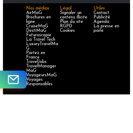
Nos médias
Légal
Utiles
AirMaG
Signaler un
Contact
Brochures en
contenu illicite
Publicité
ligne
Plan du site
Agenda
CruiseMaG
RGPD
La presse en
DestiMaG
Cookies
parle
Futuroscopie
La Travel Tech
LuxuryTravelMa
G
Partez en
France
TravelJobs
TravelManager
MaG
VoyageursMaG
Voyages
Responsables
Site certifié