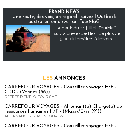
BRAND NEWS
Une route, des voix, un regard : suivez l’Outback
australien en direct sur TourMaG
À partir du 24 juillet, TourMaG
suivra une expédition de plus de
5 000 kilomètres à travers...
LES
ANNONCES
CARREFOUR VOYAGES - Conseiller voyages H/F -
CDD - (Vannes (56))
OFFRES D'EMPLOI TOURISME
CARREFOUR VOYAGES - Alternant(e) Chargé(e) de
ressources humaines H/F - (Massy/Evry (91))
ALTERNANCE / STAGES TOURISME
CARREFOUR VOYAGES - Conseiller voyages H/F -