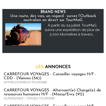
BRAND NEWS
Une route, des voix, un regard : suivez l’Outback
australien en direct sur TourMaG
À partir du 24 juillet, TourMaG
suivra une expédition de plus de
5 000 kilomètres à travers...
LES
ANNONCES
CARREFOUR VOYAGES - Conseiller voyages H/F -
CDD - (Vannes (56))
OFFRES D'EMPLOI TOURISME
CARREFOUR VOYAGES - Alternant(e) Chargé(e) de
ressources humaines H/F - (Massy/Evry (91))
ALTERNANCE / STAGES TOURISME