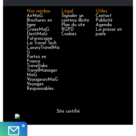
Nos médias
Légal
Utiles
AirMaG
Signaler un
Contact
Brochures en
contenu illicite
Publicité
ligne
Plan du site
Agenda
CruiseMaG
RGPD
La presse en
DestiMaG
Cookies
parle
Futuroscopie
La Travel Tech
LuxuryTravelMa
G
Partez en
France
TravelJobs
TravelManager
MaG
VoyageursMaG
Voyages
Responsables
Site certifié