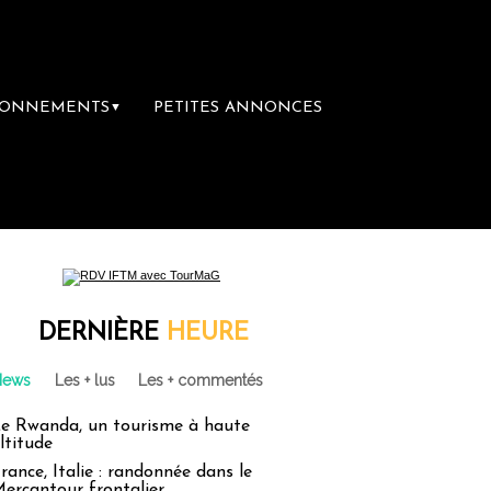
BONNEMENTS
PETITES ANNONCES
▼
la première librairie du voyage
Le groupe 
DERNIÈRE
HEURE
News
Les + lus
Les + commentés
e Rwanda, un tourisme à haute
ltitude
rance, Italie : randonnée dans le
ercantour frontalier