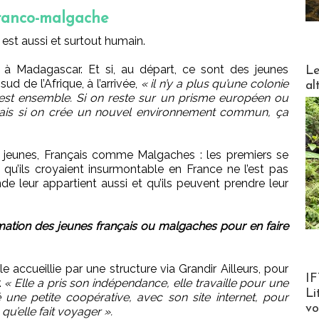
franco-malgache
il est aussi et surtout humain.
DESTI
it à Madagascar. Et si, au départ, ce sont des jeunes
Le
d de l’Afrique, à l’arrivée,
« il n’y a plus qu’une colonie
al
st ensemble. Si on reste sur un prisme européen ou
Mais si on crée un nouvel environnement commun, ça
es jeunes, Français comme Malgaches : les premiers se
qu’ils croyaient insurmontable en France ne l’est pas
e leur appartient aussi et qu’ils peuvent prendre leur
mation des jeunes français ou malgaches pour en faire
le accueillie par une structure via Grandir Ailleurs, pour
Product
IF
.
« Elle a pris son indépendance, elle travaille pour une
Li
ne petite coopérative, avec son site internet, pour
v
qu’elle fait voyager ».