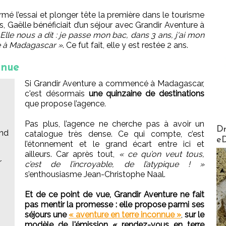
ormé l’essai et plonger tête la première dans le tourisme
ans, Gaëlle bénéficiait d’un séjour avec Grandir Aventure à
 Elle nous a dit : je passe mon bac, dans 3 ans, j'ai mon
ge à Madagascar »
. Ce fut fait, elle y est restée 2 ans.
nnue
Si Grandir Aventure a commencé à Madagascar,
c'est désormais
une quinzaine de destinations
que propose l’agence.
Pas plus, l’agence ne cherche pas à avoir un
AirMa
Dr
end
catalogue très dense. Ce qui compte, c’est
e
l’étonnement et le grand écart entre ici et
ailleurs. Car après tout,
« ce qu’on veut tous,
r
c’est de l’incroyable, de l’atypique ! »
s’enthousiasme Jean-Christophe Naal.
Et de ce point de vue, Grandir Aventure ne fait
pas mentir la promesse : elle propose parmi ses
séjours une
« aventure en terre inconnue »
,
sur le
modèle de l'émission « rendez-vous en terre