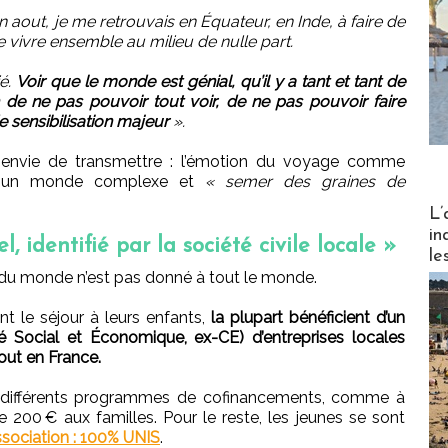
 en aout, je me retrouvais en Équateur, en Inde, à faire de
le vivre ensemble au milieu de nulle part.
ié.
Voir que le monde est génial, qu’il y a tant et tant de
ion de ne pas pouvoir tout voir, de ne pas pouvoir faire
de sensibilisation majeur
».
nt envie de transmettre : l’émotion du voyage comme
r un monde complexe et
« semer des graines de
Partez
L’
in
 identifié par la société civile locale »
le
ut du monde n’est pas donné à tout le monde.
t le séjour à leurs enfants,
la plupart bénéficient d’un
 Social et Économique, ex-CE) d’entreprises locales
out en France.
ur différents programmes de cofinancements, comme à
200 € aux familles. Pour le reste, les jeunes se sont
ssociation : 100% UNIS
.