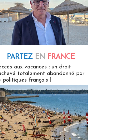
PARTEZ
EN
FRANCE
 en France
accès aux vacances : un droit
achevé totalement abandonné par
s politiques français !