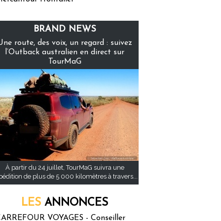
BRAND NEWS
Une route, des voix, un regard : suivez
l’Outback australien en direct sur
TourMaG
À partir du 24 juillet, TourMaG suivra une
pédition de plus de 5 000 kilomètres à travers...
LES
ANNONCES
ARREFOUR VOYAGES - Conseiller