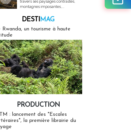
travers ses paysages contrastés,
montagnes imposantes,...
DESTI
MAG
MAG
 Rwanda, un tourisme à haute
titude
PRODUCTION
ion
TM : lancement des "Escales
ttéraires", la première librairie du
oyage