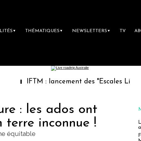
LITÉS
THÉMATIQUES
NEWSLETTERS
TV
A
▼
▼
▼
IFTM : lancement des "Escales Littéraires", 
re : les ados ont
 terre inconnue !
L
a
me équitable
F
M