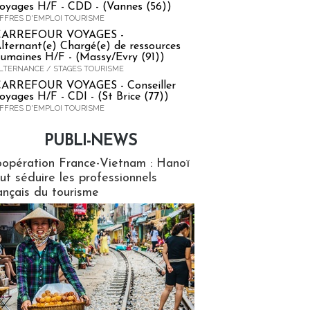
oyages H/F - CDD - (Vannes (56))
FFRES D'EMPLOI TOURISME
CARREFOUR VOYAGES -
lternant(e) Chargé(e) de ressources
umaines H/F - (Massy/Evry (91))
LTERNANCE / STAGES TOURISME
ARREFOUR VOYAGES - Conseiller
oyages H/F - CDI - (St Brice (77))
FFRES D'EMPLOI TOURISME
PUBLI-NEWS
ews
opération France-Vietnam : Hanoï
ut séduire les professionnels
ançais du tourisme