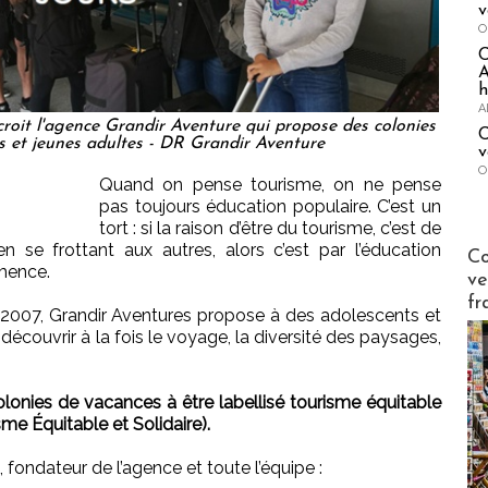
v
O
A
h
A
croit l'agence Grandir Aventure qui propose des colonies
C
s et jeunes adultes - DR Grandir Aventure
v
O
Quand on pense tourisme, on ne pense
pas toujours éducation populaire. C’est un
tort : si la raison d’être du tourisme, c’est de
n se frottant aux autres, alors c’est par l’éducation
Publi-n
Co
mence.
ve
fr
 2007, Grandir Aventures propose à des adolescents et
découvrir à la fois le voyage, la diversité des paysages,
lonies de vacances à être labellisé tourisme équitable
sme Équitable et Solidaire).
 fondateur de l’agence et toute l’équipe :