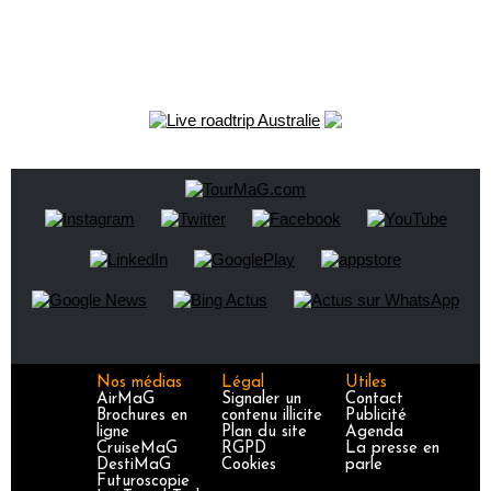
Nos médias
Légal
Utiles
AirMaG
Signaler un
Contact
Brochures en
contenu illicite
Publicité
ligne
Plan du site
Agenda
CruiseMaG
RGPD
La presse en
DestiMaG
Cookies
parle
Futuroscopie