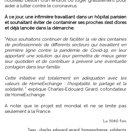
nouveau besoin d'un endroit où loger gratuitement pour
aider à lutter contre le coronavirus.
À ce jour, une infirmière travaillant dans un hôpital parisien
et souhaitant éviter de contaminer ses proches s’est d’ores
et déjà lancée dans la démarche.
"
Nous souhaitons continuer de faciliter la vie des centaines
de professionnels de différents secteurs qui travaillent en
première ligne contre la pandémie de Covid-19, en leur
apportant une solution qui leur permettra de mieux gérer
leur quotidien et de contribuer à prévenir une éventuelle
contagion dans leur famille.
Cette initiative est totalement en adéquation avec les
valeurs de HomeExchange : l’hospitalité, le partage et la
solidarité,
" explique Charles-Edouard Girard, cofondateur
de HomeExchange.
A noter que le projet est mondial et ne se limite pas
seulement à la France.
Lu 3060 fois
Tags
:
charles edouard girard
,
homeexchange
,
solidarite