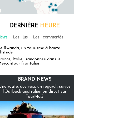
DERNIÈRE
HEURE
News
Les + lus
Les + commentés
e Rwanda, un tourisme à haute
ltitude
rance, Italie : randonnée dans le
ercantour frontalier
BRAND NEWS
Une route, des voix, un regard : suivez
l’Outback australien en direct sur
TourMaG