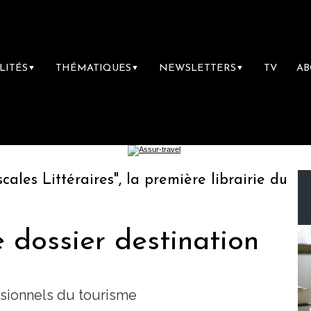
LITÉS
THÉMATIQUES
NEWSLETTERS
TV
A
▼
▼
▼
s Littéraires", la première librairie du voya
 dossier destination
ssionnels du tourisme