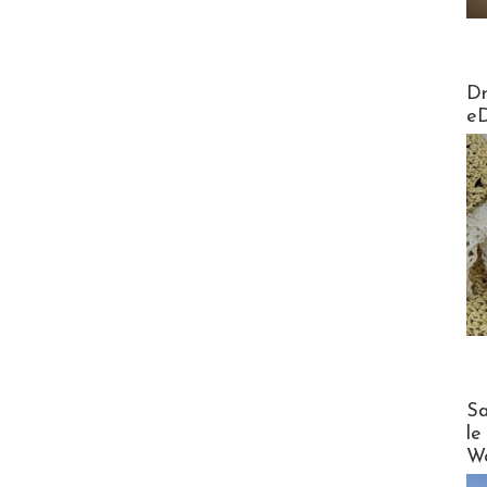
AirMa
Dr
e
Cruise
Sa
le
Wo