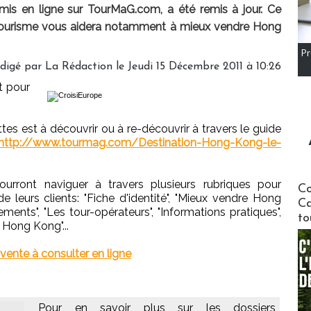
is en ligne sur TourMaG.com, a été remis à jour. Ce
 tourisme vous aidera notamment à mieux vendre Hong
Pr
digé par
La Rédaction
le Jeudi 15 Décembre 2011 à 10:26
t pour
tes est à découvrir ou à re-découvrir à travers le guide
http://www.tourmag.com/Destination-Hong-Kong-le-
urront naviguer à travers plusieurs rubriques pour
Communi
Co
e leurs clients: "Fiche d'identité", "Mieux vendre Hong
Ca
ments", "Les tour-opérateurs", "Informations pratiques",
to
 Hong Kong"...
ente à consulter en ligne
Pour en savoir plus sur les dossiers