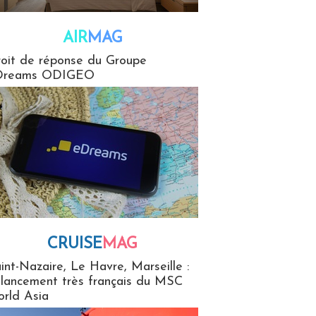
AIR
MAG
G
oit de réponse du Groupe
Dreams ODIGEO
CRUISE
MAG
MaG
int-Nazaire, Le Havre, Marseille :
 lancement très français du MSC
rld Asia