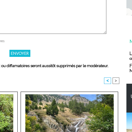
res
L
a
x ou diffamatoires seront aussitôt supprimés par le modérateur.
F
M
<
>