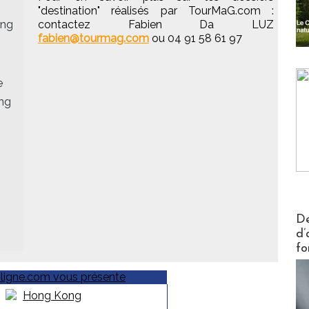
"destination" réalisés par TourMaG.com :
ong
contactez Fabien Da LUZ
fabien@tourmag.com
ou 04 91 58 61 97
e
ong
Actus V
De
d’
fo