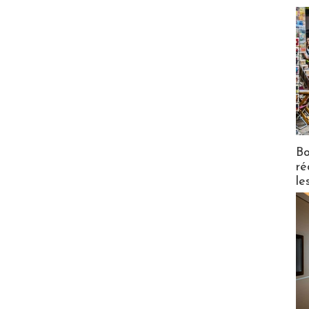
Bo
ré
le