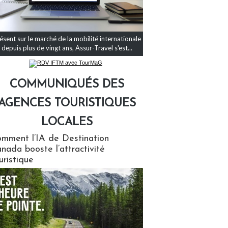
ésent sur le marché de la mobilité internationale
depuis plus de vingt ans, Assur-Travel s'est...
COMMUNIQUÉS DES
AGENCES TOURISTIQUES
LOCALES
qués des agences touristiques locales
mment l’IA de Destination
nada booste l’attractivité
uristique