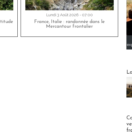
Lundi 3 Août 2026 - 07:00
titude
France, Italie : randonnée dans le
Mercantour frontalier
ex
Webinai
La
Publi-n
Co
ve
fr