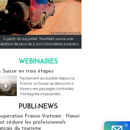
À partir du 24 juillet, TourMaG suivra une
pédition de plus de 5 000 kilomètres à travers...
WEBINAIRES
res
 Suisse en trois étapes
Facilement accessible depuis la
France, la Suisse se découvre à
travers ses paysages contrastés,
montagnes imposantes,...
PUBLI-NEWS
ews
opération France-Vietnam : Hanoï
ut séduire les professionnels
ançais du tourisme