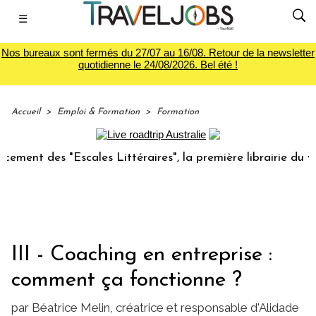
☰
Nos bureaux sont fermés du 27/07 au 16/08. Retour de la newsletter
quotidienne le 24/08/2026. Bel été !
Accueil
>
Emploi & Formation
>
Formation
des "Escales Littéraires", la première librairie du voyage
III - Coaching en entreprise :
comment ça fonctionne ?
par Béatrice Melin, créatrice et responsable d'Alidade