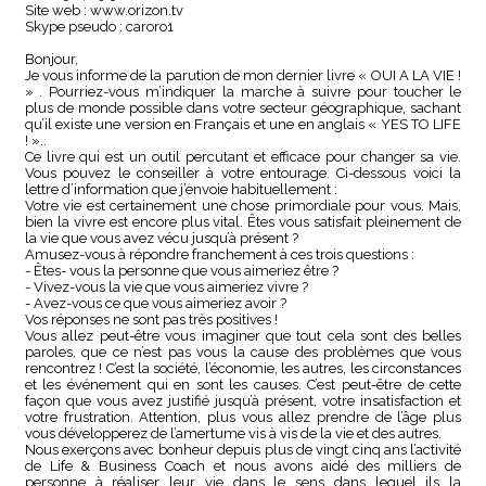
Site web : www.orizon.tv
Skype pseudo : caroro1
Bonjour,
Je vous informe de la parution de mon dernier livre « OUI A LA VIE !
» . Pourriez-vous m’indiquer la marche à suivre pour toucher le
plus de monde possible dans votre secteur géographique, sachant
qu’il existe une version en Français et une en anglais « YES TO LIFE
! »..
Ce livre qui est un outil percutant et efficace pour changer sa vie.
Vous pouvez le conseiller à votre entourage. Ci-dessous voici la
lettre d’information que j’envoie habituellement :
Votre vie est certainement une chose primordiale pour vous. Mais,
bien la vivre est encore plus vital. Êtes vous satisfait pleinement de
la vie que vous avez vécu jusqu’à présent ?
Amusez-vous à répondre franchement à ces trois questions :
- Êtes- vous la personne que vous aimeriez être ?
- Vivez-vous la vie que vous aimeriez vivre ?
- Avez-vous ce que vous aimeriez avoir ?
Vos réponses ne sont pas très positives !
Vous allez peut-être vous imaginer que tout cela sont des belles
paroles, que ce n’est pas vous la cause des problèmes que vous
rencontrez ! C’est la société, l’économie, les autres, les circonstances
et les événement qui en sont les causes. C’est peut-être de cette
façon que vous avez justifié jusqu’à présent, votre insatisfaction et
votre frustration. Attention, plus vous allez prendre de l’âge plus
vous développerez de l’amertume vis à vis de la vie et des autres.
Nous exerçons avec bonheur depuis plus de vingt cinq ans l’activité
de Life & Business Coach et nous avons aidé des milliers de
personne à réaliser leur vie dans le sens dans lequel ils la