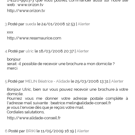
1-4120-9963-3 que vous pouvez commander aussi sur notre site
web : www.orizon.tv
http://www.orizon.tv
3.
Posté par
sueda
le 24/01/2008 12:53
|
Alerter
xxx
http://www.resamaurice.com
4.
Posté par
ulric
le 18/03/2008 20:37
|
Alerter
bonjour
serait -il possible de recevoir une brochure a mon domicile ?
merci
5.
Posté par
MELIN Béatrice - Alidade
le 25/03/2008 13:31
|
Alerter
Bonjour Ulric, bien sur vous pouvez recevoir une brochure à votre
domicile.
Pourriez vous me donner votre adresse postale complète à
l'adresse mail suivante : beatrice.melin@alidade-conseil.fr
je vous l'envoie dès que je reçois votre mail.
Cordiales salutations,
http://www.alidade-conseil.fr
6.
Posté par
BRIKI
le 11/05/2009 16:19
|
Alerter