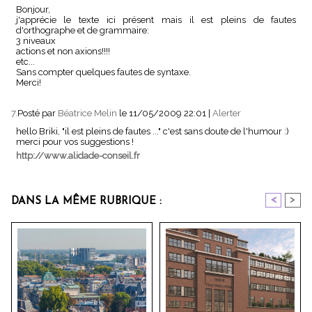
Bonjour,
j'apprécie le texte ici présent mais il est pleins de fautes
d'orthographe et de grammaire:
3 niveaux
actions et non axions!!!!
etc...
Sans compter quelques fautes de syntaxe.
Merci!
7.
Posté par
Béatrice Melin
le 11/05/2009 22:01
|
Alerter
hello Briki, "il est pleins de fautes ..." c'est sans doute de l'humour :)
merci pour vos suggestions !
http://www.alidade-conseil.fr
<
>
DANS LA MÊME RUBRIQUE :