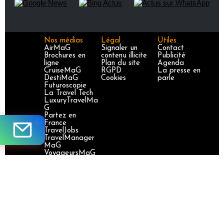
Nos médias
Légal
Utiles
AirMaG
Signaler un
Contact
Brochures en
contenu illicite
Publicité
ligne
Plan du site
Agenda
CruiseMaG
RGPD
La presse en
DestiMaG
Cookies
parle
Futuroscopie
La Travel Tech
LuxuryTravelMa
G
Partez en
France
TravelJobs
TravelManager
MaG
VoyageursMaG
Voyages
Responsables
Site certifié