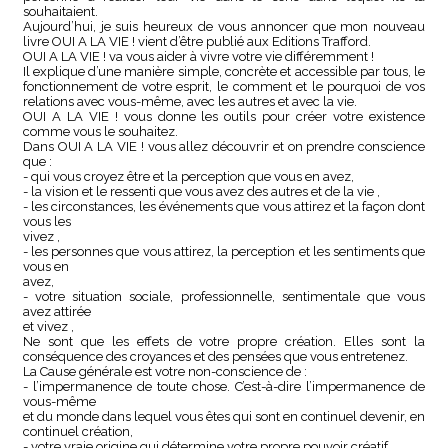
souhaitaient.
Aujourd’hui, je suis heureux de vous annoncer que mon nouveau
livre OUI A LA VIE ! vient d’être publié aux Editions Trafford.
OUI A LA VIE ! va vous aider à vivre votre vie différemment !
Il explique d’une manière simple, concrète et accessible par tous, le
fonctionnement de votre esprit, le comment et le pourquoi de vos
relations avec vous-même, avec les autres et avec la vie.
OUI A LA VIE ! vous donne les outils pour créer votre existence
comme vous le souhaitez.
Dans OUI A LA VIE ! vous allez découvrir et on prendre conscience
que :
- qui vous croyez être et la perception que vous en avez,
- la vision et le ressenti que vous avez des autres et de la vie ,
- les circonstances, les événements que vous attirez et la façon dont
vous les
vivez ,
- les personnes que vous attirez, la perception et les sentiments que
vous en
avez,
- votre situation sociale, professionnelle, sentimentale que vous
avez attirée
et vivez ,
Ne sont que les effets de votre propre création. Elles sont la
conséquence des croyances et des pensées que vous entretenez.
La Cause générale est votre non-conscience de :
- l’impermanence de toute chose. C’est-à-dire l’impermanence de
vous-même
et du monde dans lequel vous êtes qui sont en continuel devenir, en
continuel création,
- votre vraie origine qui détermine votre propre pouvoir créatif .