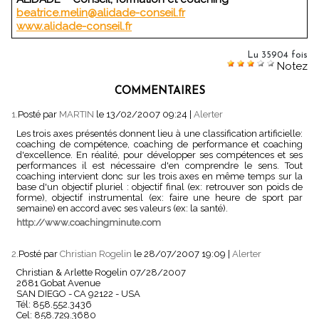
beatrice.melin@alidade-conseil.fr
www.alidade-conseil.fr
Lu 35904 fois
Notez
COMMENTAIRES
1.
Posté par
MARTIN
le 13/02/2007 09:24
|
Alerter
Les trois axes présentés donnent lieu à une classification artificielle:
coaching de compétence, coaching de performance et coaching
d'excellence. En réalité, pour développer ses compétences et ses
performances il est nécessaire d'en comprendre le sens. Tout
coaching intervient donc sur les trois axes en même temps sur la
base d'un objectif pluriel : objectif final (ex: retrouver son poids de
forme), objectif instrumental (ex: faire une heure de sport par
semaine) en accord avec ses valeurs (ex: la santé).
http://www.coachingminute.com
2.
Posté par
Christian Rogelin
le 28/07/2007 19:09
|
Alerter
Christian & Arlette Rogelin 07/28/2007
2681 Gobat Avenue
SAN DIEGO - CA 92122 - USA
Tél: 858.552.3436
Cel: 858.729.3680