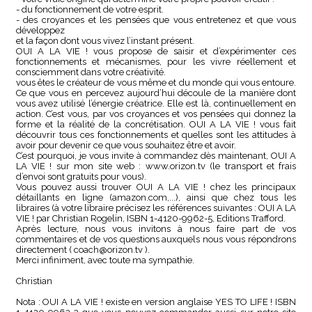
- du fonctionnement de votre esprit.
- des croyances et les pensées que vous entretenez et que vous
développez
et la façon dont vous vivez l’instant présent.
OUI A LA VIE ! vous propose de saisir et d’expérimenter ces
fonctionnements et mécanismes, pour les vivre réellement et
consciemment dans votre créativité.
vous êtes le créateur de vous même et du monde qui vous entoure.
Ce que vous en percevez aujourd’hui découle de la manière dont
vous avez utilisé l’énergie créatrice. Elle est là, continuellement en
action. C’est vous, par vos croyances et vos pensées qui donnez la
forme et la réalité de la concrétisation. OUI A LA VIE ! vous fait
découvrir tous ces fonctionnements et quelles sont les attitudes à
avoir pour devenir ce que vous souhaitez être et avoir.
C’est pourquoi, je vous invite à commandez dès maintenant, OUI A
LA VIE ! sur mon site web : www.orizon.tv (le transport et frais
d’envoi sont gratuits pour vous).
Vous pouvez aussi trouver OUI A LA VIE ! chez les principaux
détaillants en ligne (amazon.com,...), ainsi que chez tous les
libraires (à votre libraire précisez les références suivantes : OUI A LA
VIE ! par Christian Rogelin, ISBN 1-4120-9962-5, Editions Trafford.
Après lecture, nous vous invitons à nous faire part de vos
commentaires et de vos questions auxquels nous vous répondrons
directement ( coach@orizon.tv ).
Merci infiniment, avec toute ma sympathie.
Christian
Nota : OUI A LA VIE ! existe en version anglaise YES TO LIFE ! ISBN