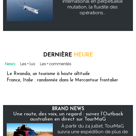
international en perpétuelle
mutation, la fluidité des
opérations...
DERNIÈRE
HEURE
News
Les + lus
Les + commentés
Le Rwanda, un tourisme à haute altitude
France, Italie : randonnée dans le Mercantour frontalier
BRAND NEWS
Une route, des voix, un regard : suivez l’Outback
australien en direct sur TourMaG
À partir du 24 juillet, TourMaG
suivra une expédition de plus de