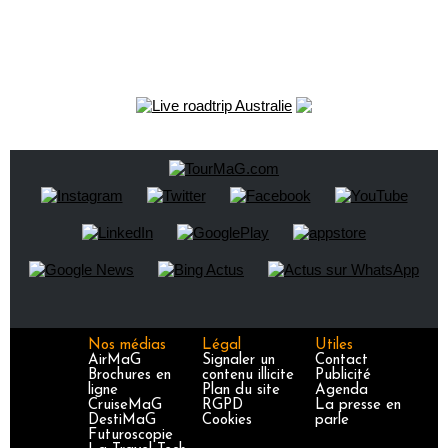
Nos médias
Légal
Utiles
AirMaG
Signaler un
Contact
Brochures en
contenu illicite
Publicité
ligne
Plan du site
Agenda
CruiseMaG
RGPD
La presse en
DestiMaG
Cookies
parle
Futuroscopie