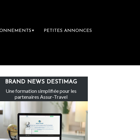
BONNEMENTS
PETITES ANNONCES
▼
Le groupe Sainte-Claire rachète Eden Tour
BRAND NEWS DESTIMAG
Une formation simplifiée pour les
partenaires Assur-Travel