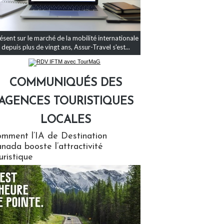
ésent sur le marché de la mobilité internationale
depuis plus de vingt ans, Assur-Travel s'est...
COMMUNIQUÉS DES
AGENCES TOURISTIQUES
LOCALES
qués des agences touristiques locales
mment l’IA de Destination
nada booste l’attractivité
uristique