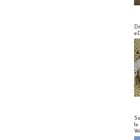
AirMa
Dr
e
Cruise
Sa
le
Wo