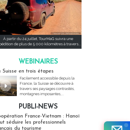
À partir du 24 juillet, TourMaG suivra une
pédition de plus de 5 000 kilomètres à travers...
WEBINAIRES
res
 Suisse en trois étapes
Facilement accessible depuis la
France, la Suisse se découvre à
travers ses paysages contrastés,
montagnes imposantes,...
PUBLI-NEWS
ews
opération France-Vietnam : Hanoï
ut séduire les professionnels
ançais du tourisme