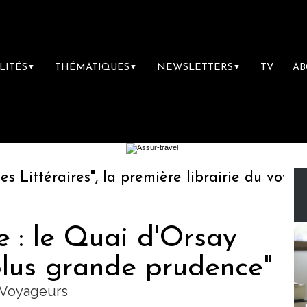
LITÉS
THÉMATIQUES
NEWSLETTERS
TV
A
▼
▼
▼
ttéraires", la première librairie du voyage
ne : le Quai d'Orsay
plus grande prudence"
x Voyageurs