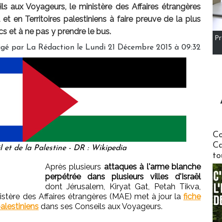
s aux Voyageurs, le ministère des Affaires étrangères
 et en Territoires palestiniens à faire preuve de la plus
s et à ne pas y prendre le bus.
Pr
igé par
La Rédaction
le Lundi 21 Décembre 2015 à 09:32
Communi
Co
Ca
 et de la Palestine - DR : Wikipedia
to
Après plusieurs
attaques à l'arme blanche
perpétrée dans plusieurs villes d'Israël
dont Jérusalem, Kiryat Gat, Petah Tikva,
nistère des Affaires étrangères (MAE) met à jour la
fiche
palestiniens
dans ses Conseils aux Voyageurs.