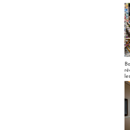
Bo
ré
le