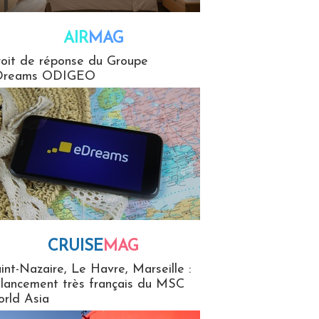
AIR
MAG
G
oit de réponse du Groupe
Dreams ODIGEO
CRUISE
MAG
MaG
int-Nazaire, Le Havre, Marseille :
 lancement très français du MSC
rld Asia