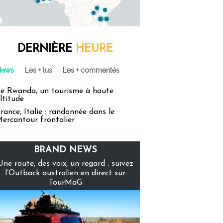
DERNIÈRE
HEURE
News
Les + lus
Les + commentés
e Rwanda, un tourisme à haute
ltitude
rance, Italie : randonnée dans le
ercantour frontalier
BRAND NEWS
Une route, des voix, un regard : suivez
l’Outback australien en direct sur
TourMaG