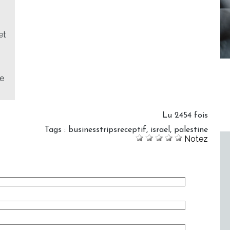
et
te
Lu 2454 fois
Tags
:
businesstripsreceptif
,
israel
,
palestine
Notez