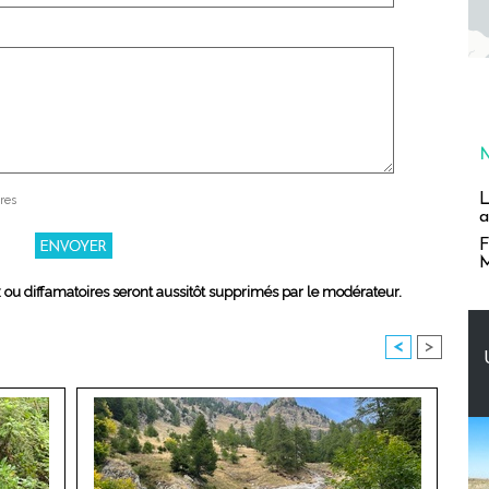
L
res
a
F
M
x ou diffamatoires seront aussitôt supprimés par le modérateur.
<
>