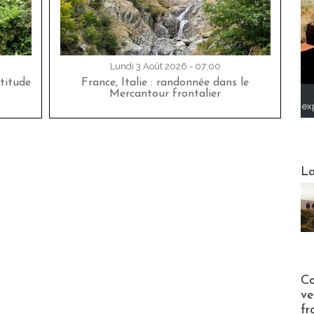
Lundi 3 Août 2026 - 07:00
titude
France, Italie : randonnée dans le
Mercantour frontalier
ex
Webinai
La
Publi-n
Co
ve
fr