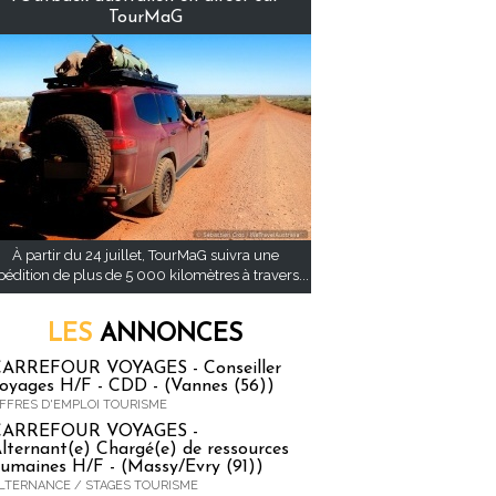
TourMaG
À partir du 24 juillet, TourMaG suivra une
pédition de plus de 5 000 kilomètres à travers...
LES
ANNONCES
ARREFOUR VOYAGES - Conseiller
oyages H/F - CDD - (Vannes (56))
FFRES D'EMPLOI TOURISME
CARREFOUR VOYAGES -
lternant(e) Chargé(e) de ressources
umaines H/F - (Massy/Evry (91))
LTERNANCE / STAGES TOURISME