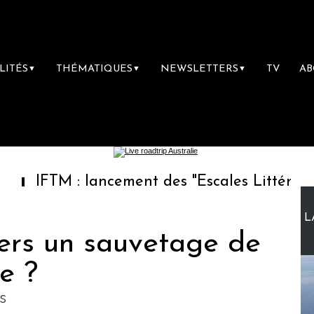
LITÉS
THÉMATIQUES
NEWSLETTERS
TV
A
▼
▼
▼
M : lancement des "Escales Littéraires", la p
L
vers un sauvetage de
e ?
s