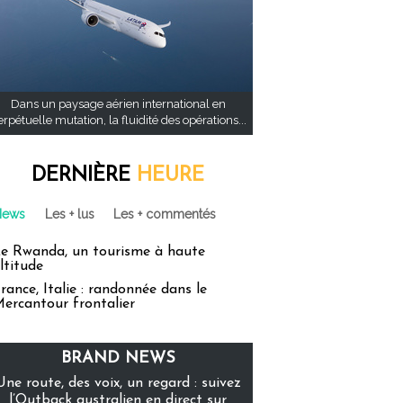
Dans un paysage aérien international en
rpétuelle mutation, la fluidité des opérations...
DERNIÈRE
HEURE
News
Les + lus
Les + commentés
e Rwanda, un tourisme à haute
ltitude
rance, Italie : randonnée dans le
ercantour frontalier
BRAND NEWS
Une route, des voix, un regard : suivez
l’Outback australien en direct sur