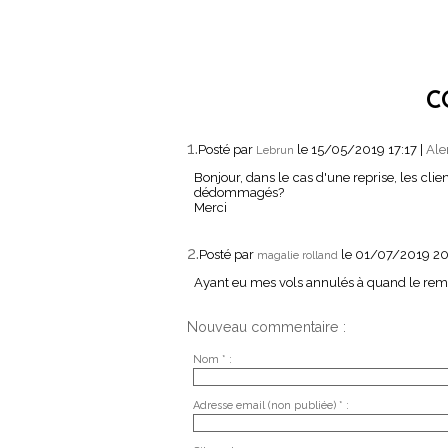
C
1.
Posté par
le 15/05/2019 17:17
|
Ale
Lebrun
Bonjour, dans le cas d'une reprise, les clie
dédommagés?
Merci
2.
Posté par
le 01/07/2019 2
magalie rolland
Ayant eu mes vols annulés à quand le re
Nouveau commentaire :
Nom * :
Adresse email (non publiée) * :