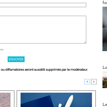
fo
res
Webinai
La
x ou diffamatoires seront aussitôt supprimés par le modérateur.
<
>
DESTI
Le