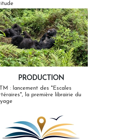
titude
PRODUCTION
ion
TM : lancement des "Escales
ttéraires", la première librairie du
oyage