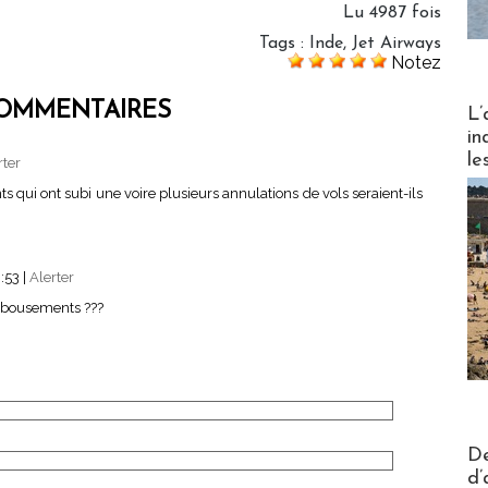
Lu 4987 fois
Tags
:
Inde
,
Jet Airways
Notez
Partez
OMMENTAIRES
L’
in
le
rter
nts qui ont subi une voire plusieurs annulations de vols seraient-ils
0:53
|
Alerter
mbousements ???
Actus V
De
d’