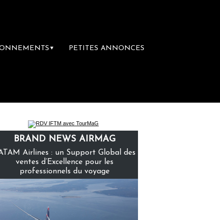
BONNEMENTS
PETITES ANNONCES
▼
remière librairie du voyage
Le groupe Sain
BRAND NEWS AIRMAG
ATAM Airlines : un Support Global des
ventes d’Excellence pour les
professionnels du voyage