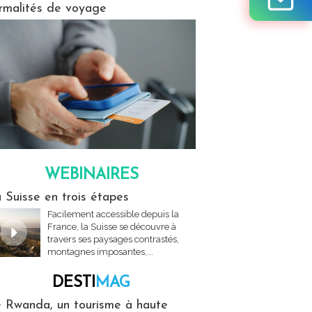
rmalités de voyage
WEBINAIRES
res
 Suisse en trois étapes
Facilement accessible depuis la
France, la Suisse se découvre à
travers ses paysages contrastés,
montagnes imposantes,...
DESTI
MAG
MAG
 Rwanda, un tourisme à haute