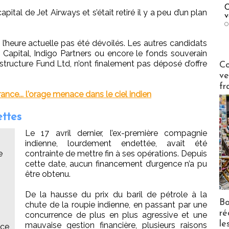
C
ital de Jet Airways et s’était retiré il y a peu d’un plan
v
O
à l’heure actuelle pas été dévoilés. Les autres candidats
 Capital, Indigo Partners ou encore le fonds souverain
Publi-n
structure Fund Ltd, n’ont finalement pas déposé d’offre
Co
ve
fr
France... l'orage menace dans le ciel indien
ettes
Le 17 avril dernier, l’ex-première compagnie
indienne, lourdement endettée, avait été
e
contrainte de mettre fin à ses opérations. Depuis
cette date, aucun financement d’urgence n’a pu
être obtenu.
De la hausse du prix du baril de pétrole à la
n
Bo
chute de la roupie indienne, en passant par une
ré
concurrence de plus en plus agressive et une
le
mauvaise gestion financière, plusieurs raisons
nce