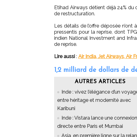
Etihad Airways détient déjà 24% du cap
de restructuration.
Les détails de l’offre déposée n’ont 
pressentis pour la reprise, dont TPG
indien National Investment and Infra
de reprise.
Lire aussi
:
Air India, Jet Airways, Air 
1,2 milliard de dollars de d
AUTRES ARTICLES
Inde : vivez l’élégance d’un voyag
entre héritage et modernité avec
Karibuni
Inde : Vistara lance une connexio
directe entre Paris et Mumbai
Asia, en première ligne sur la rela