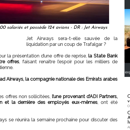
0 salariés et possède 124 avions - DR : Jet Airways
Jet Airways sera-t-elle sauvée de la
liquidation par un coup de Trafalgar ?
ur la présentation d’une offre de reprise,
la State Bank
re offres
, faisant renaître l’espoir pour les milliers de
dienne.
ex
tihad Airways, la compagnie nationale des Emirats arabes
es offres non sollicitées,
l’une provenant d’ADI Partners,
C
v
tion et la dernière des employés eux-mêmes
, ont été
O
A
ays se réunira la semaine prochaine pour discuter des
h
A