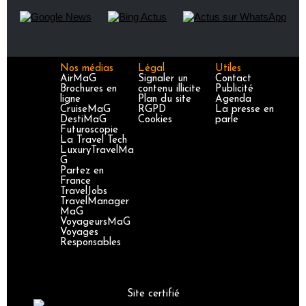
Nos médias
Légal
Utiles
AirMaG
Signaler un
Contact
Brochures en
contenu illicite
Publicité
ligne
Plan du site
Agenda
CruiseMaG
RGPD
La presse en
DestiMaG
Cookies
parle
Futuroscopie
La Travel Tech
LuxuryTravelMa
G
Partez en
France
TravelJobs
TravelManager
MaG
VoyageursMaG
Voyages
Responsables
Site certifié