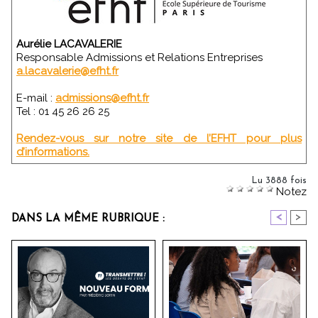
Aurélie LACAVALERIE
Responsable Admissions et Relations Entreprises
a.lacavalerie@efht.fr
E-mail :
admissions@efht.fr
Tel : 01 45 26 26 25
Rendez-vous sur notre site de l’EFHT pour plus
d’informations.
Lu 3888 fois
Notez
<
>
DANS LA MÊME RUBRIQUE :