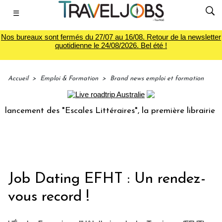
☰
Nos bureaux sont fermés du 27/07 au 16/08. Retour de la newsletter
quotidienne le 24/08/2026. Bel été !
Accueil
>
Emploi & Formation
>
Brand news emploi et formation
ment des "Escales Littéraires", la première librairie du vo
Job Dating EFHT : Un rendez-
vous record !