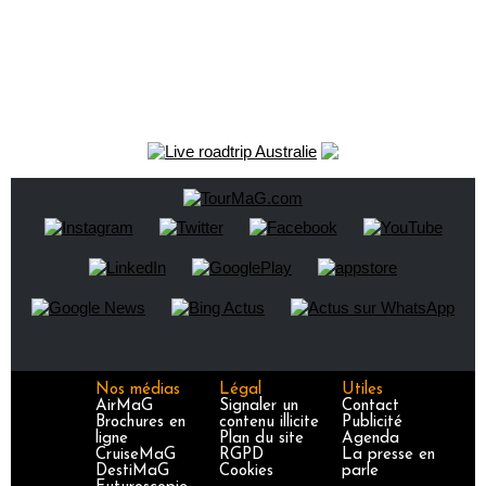
Nos médias
Légal
Utiles
AirMaG
Signaler un
Contact
Brochures en
contenu illicite
Publicité
ligne
Plan du site
Agenda
CruiseMaG
RGPD
La presse en
DestiMaG
Cookies
parle