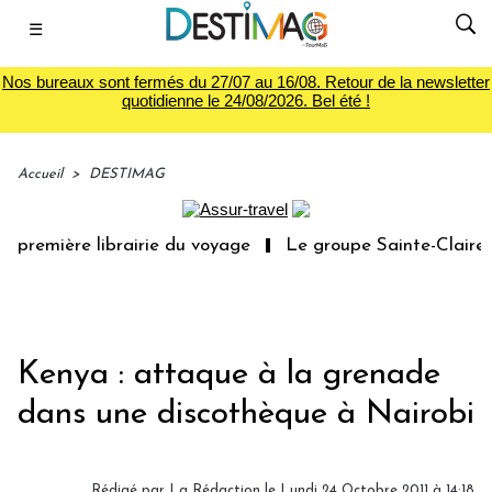
☰
Nos bureaux sont fermés du 27/07 au 16/08. Retour de la newsletter
quotidienne le 24/08/2026. Bel été !
Accueil
>
DESTIMAG
 première librairie du voyage
Le groupe Sainte-Claire r
Kenya : attaque à la grenade
dans une discothèque à Nairobi
Rédigé par
La Rédaction
le Lundi 24 Octobre 2011 à 14:18