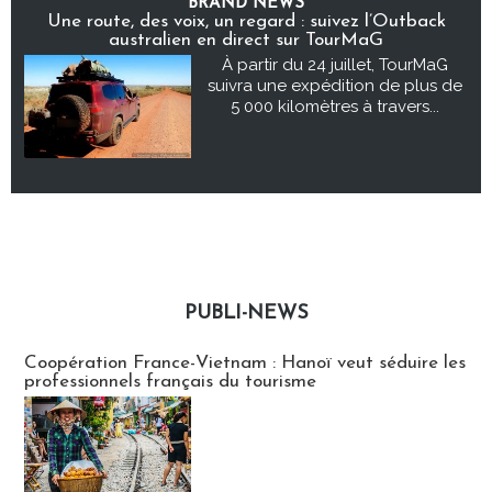
BRAND NEWS
Une route, des voix, un regard : suivez l’Outback
australien en direct sur TourMaG
À partir du 24 juillet, TourMaG
suivra une expédition de plus de
5 000 kilomètres à travers...
PUBLI-NEWS
Publi-news
Coopération France-Vietnam : Hanoï veut séduire les
professionnels français du tourisme