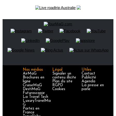
Nos médias
Légal
Utiles
AirMaG
Signaler un
Contact
Brochures en
contenu illicite
Publicité
ligne
Plan du site
Agenda
CruiseMaG
RGPD
La presse en
DestiMaG
Cookies
parle
Futuroscopie
La Travel Tech
LuxuryTravelMa
G
Partez en
France