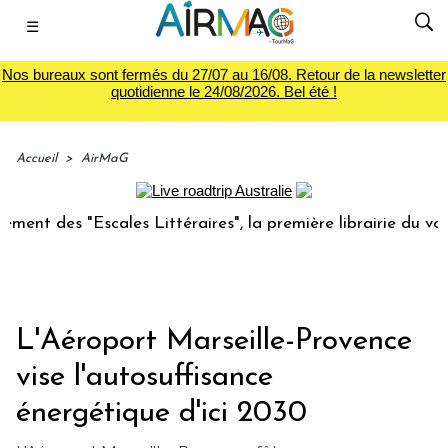
☰
Nos bureaux sont fermés du 27/07 au 16/08. Retour de la newsletter
quotidienne le 24/08/2026. Bel été !
Accueil
>
AirMaG
es "Escales Littéraires", la première librairie du voyage
L'Aéroport Marseille-Provence
vise l'autosuffisance
énergétique d'ici 2030