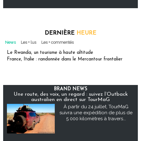
DERNIÈRE
HEURE
News
Les + lus
Les + commentés
Le Rwanda, un tourisme à haute altitude
France, Italie : randonnée dans le Mercantour frontalier
BRAND NEWS
Une route, des voix, un regard : suivez l’Outback
australien en direct sur TourMaG
À partir du 24 juillet, TourMaG
suivra une expédition de plus de
5 000 kilomètres à travers...